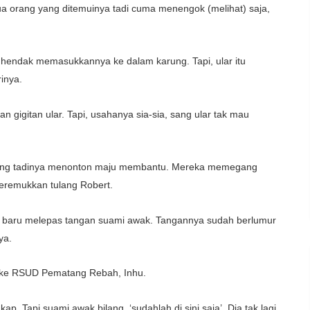
 orang yang ditemuinya tadi cuma menengok (melihat) saja,
s hendak memasukkannya ke dalam karung. Tapi, ular itu
inya.
 gigitan ular. Tapi, usahanya sia-sia, sang ular tak mau
 yang tadinya menonton maju membantu. Mereka memegang
meremukkan tulang Robert.
dan baru melepas tangan suami awak. Tangannya sudah berlumur
ya.
ke RSUD Pematang Rebah, Inhu.
. Tapi suami awak bilang, ‘sudahlah di sini saja’. Dia tak lagi