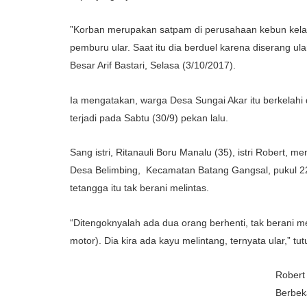
”Korban merupakan satpam di perusahaan kebun kelapa
pemburu ular. Saat itu dia berduel karena diserang ula
Besar Arif Bastari, Selasa (3/10/2017).
Ia mengatakan, warga Desa Sungai Akar itu berkelahi d
terjadi pada Sabtu (30/9) pekan lalu.
Sang istri, Ritanauli Boru Manalu (35), istri Robert, m
Desa Belimbing, Kecamatan Batang Gangsal, pukul 22.
tetangga itu tak berani melintas.
“Ditengoknyalah ada dua orang berhenti, tak berani me
motor). Dia kira ada kayu melintang, ternyata ular,” t
Robert 
Berbek