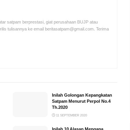
tar satpam berprestasi, giat perusahaan BUJP atau
ilis tulisannya ke email beritasatpam@gmail.com. Terima
Inilah Golongan Kepangkatan
Satpam Menurut Perpol No.4
Th.2020
11 SEPTEMBER 2020
Inilah 10 Alasan Mengapa