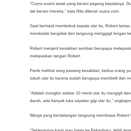
“Cuma suami awak yang berani pegang kepalanya. Dua
tak berani mereka,” kata Rita dilansir suara.com.
Saat berhasil membekuk kepala ular itu, Robert lanta
mendadak bergeliat dan langsung menggigit lengan kir
Robert menjerit kesakitan sembari berupaya melepaskan
melepaskan tangan Robert.
Panik melihat sang pawang kesakitan, kedua orang
tubuh ular itu karena sudah berupaya membelit dan 
“Adalah mungkin sekitar 10 menit ular itu mengigit 
darah, ada banyak luka sayatan gigi ular itu,” ungkapn
Warga yang berdatangan langsung membawa Robert 
“Sebenarnya kami mau bawa ke Pekanbaru, lebih lengkap