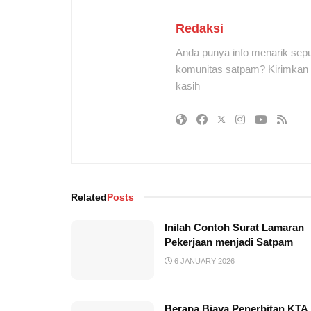
Redaksi
Anda punya info menarik sepu
komunitas satpam? Kirimkan r
kasih
Related
Posts
Inilah Contoh Surat Lamaran
Pekerjaan menjadi Satpam
6 JANUARY 2026
Berapa Biaya Penerbitan KTA