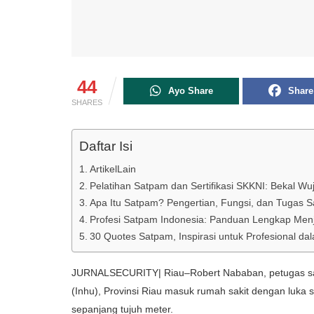
44
Ayo Share
Share
SHARES
Daftar Isi
ArtikelLain
Pelatihan Satpam dan Sertifikasi SKKNI: Bekal W
Apa Itu Satpam? Pengertian, Fungsi, dan Tugas S
Profesi Satpam Indonesia: Panduan Lengkap Menj
30 Quotes Satpam, Inspirasi untuk Profesional 
JURNALSECURITY| Riau–Robert Nababan, petugas s
(Inhu), Provinsi Riau masuk rumah sakit dengan luka 
sepanjang tujuh meter.