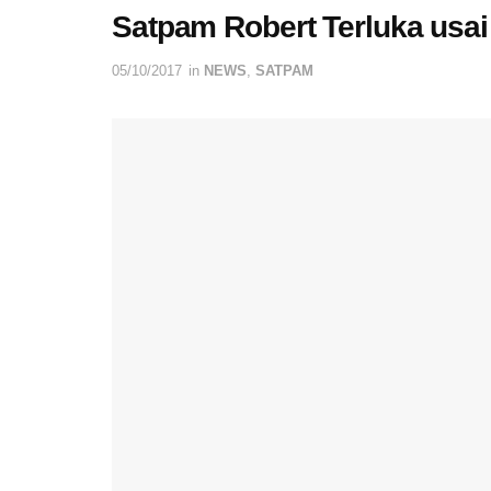
Satpam Robert Terluka usai
05/10/2017
in
NEWS
,
SATPAM