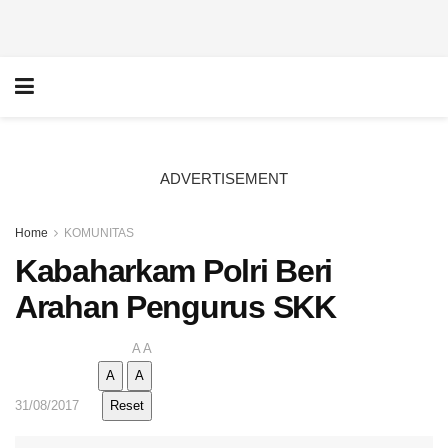
ADVERTISEMENT
Home
KOMUNITAS
Kabaharkam Polri Beri
Arahan Pengurus SKK
A
A
A
A
31/08/2017
Reset