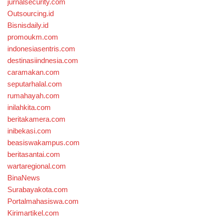
jurnalsecurity.com
Outsourcing.id
Bisnisdaily.id
promoukm.com
indonesiasentris.com
destinasiindnesia.com
caramakan.com
seputarhalal.com
rumahayah.com
inilahkita.com
beritakamera.com
inibekasi.com
beasiswakampus.com
beritasantai.com
wartaregional.com
BinaNews
Surabayakota.com
Portalmahasiswa.com
Kirimartikel.com