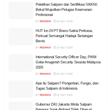
Pelatihan Satpam dan Sertifikasi SKKNI:
Bekal Wujudkan Petugas Keamanan
Profesional
BY
REDAKSI
30 JULY 2026
HUT ke-24 PT Bravo Satria Perkasa,
Perkuat Semangat Hadapi Tantangan
Bisnis
BY
REDAKSI
13 JULY 2026
International Security Officer Day, PIKM
Gelar Anugerah Security Swasta Malaysia
2026
BY
REDAKSI
26 JULY 2026
Apa Itu Satpam? Pengertian, Fungsi, dan
Tugas Satpam di Indonesia
BY
REDAKSI
22 JULY 2026
Gubernur DKI Jakarta Minta Satpam
Penegur Sopir Alphard Tidak Dipecat