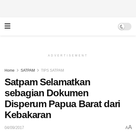
ADVERTISEMENT
Home
SATPAM
TIPS SATPAM
Satpam Selamatkan
sebagian Dokumen
Disperum Papua Barat dari
Kebakaran
A
04/09/2017
A