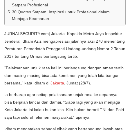
Satpam Profesional
30 Quotes Satpam, Inspirasi untuk Profesional dalam
Menjaga Keamanan
JURNALSECURITY.com| Jakarta–Kapolda Metro Jaya Inspektur
Jenderal Idham Aziz mengapresiasi jalannya aksi 278 menentang
Peraturan Pemerintah Pengganti Undang-undang Nomor 2 Tahun
2017 tentang Ormas berlangsung tertib.
“Pelaksanaan unjuk rasa kali ini berlangsung dengan aman tertib
dan masing-masing bisa ada komitmen yang telah kita bangun
bersama,” kata Idham di
Jakarta
, Jumat (28/7).
Ia berharap agar setiap pelaksanaan unjuk rasa ke depannya
bisa berjalan lancar dan damai. “Siapa lagi yang akan menjaga
Kota Jakarta ini kalau bukan kita. Kita bukan berarti TNI dan Polri
saja tapi seluruh elemen masyarakat,” ujarnya.
Idham mengatakan sebagai pihak yang bertanggung jawab atas