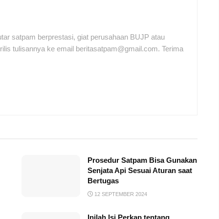
tar satpam berprestasi, giat perusahaan BUJP atau
ilis tulisannya ke email beritasatpam@gmail.com. Terima
Prosedur Satpam Bisa Gunakan
Senjata Api Sesuai Aturan saat
Bertugas
12 SEPTEMBER 2024
Inilah Isi Perkap tentang