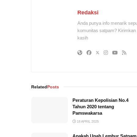
Redaksi
Anda punya info menarik sepu
komunitas satpam? Kirimkan r
kasih
Related
Posts
Peraturan Kepolisian No.4
Tahun 2020 tentang
Pamswakarsa
18 APRIL 2025
Apakah Upah Lembur Satpam