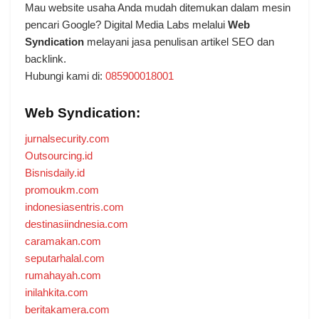
Mau website usaha Anda mudah ditemukan dalam mesin
pencari Google? Digital Media Labs melalui
Web
Syndication
melayani jasa penulisan artikel SEO dan
backlink.
Hubungi kami di:
085900018001
Web Syndication:
jurnalsecurity.com
Outsourcing.id
Bisnisdaily.id
promoukm.com
indonesiasentris.com
destinasiindnesia.com
caramakan.com
seputarhalal.com
rumahayah.com
inilahkita.com
beritakamera.com