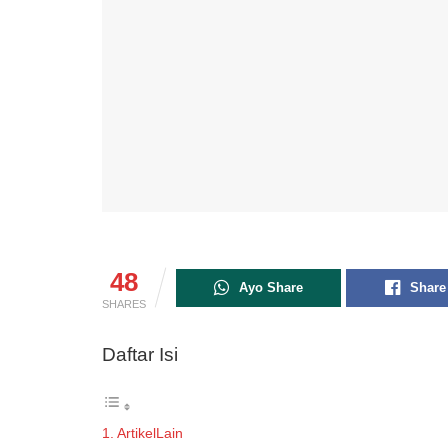
48
Ayo Share
Share
SHARES
Daftar Isi
ArtikelLain