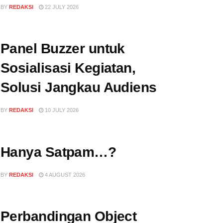
BY
REDAKSI
22 JULY 2026
Panel Buzzer untuk
Sosialisasi Kegiatan,
Solusi Jangkau Audiens
BY
REDAKSI
10 JULY 2026
Hanya Satpam…?
BY
REDAKSI
4 AUGUST 2026
Perbandingan Object