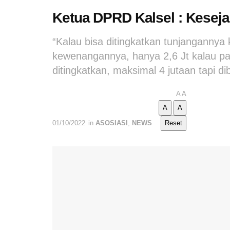
Ketua DPRD Kalsel : Kesej
“Kalau bisa ditingkatkan tunjangannya
kewenangannya, hanya 2,6 Jt kalau pak
ditingkatkan, maksimal 4 jutaan tapi 
A
A
A
A
01/10/2022
in
ASOSIASI
,
NEWS
Reset