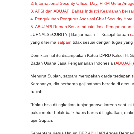
International Security Officer Day, PIKM Gelar Anu
APSI dan ABUJAPI Bahas Industri Keamanan bers
Pengukuhan Pengurus Asosiasi Chief Security Hotel
ABUJAPI Rumah Besar Industri Jasa Pengamanan In
JURNALSECURITY | Banjarmasin — Kesejahteraan
s
yang diterima
satpam
tidak sesuai dengan tugas yang
Demikian hal itu disampaikan Ketua DPRD Kalsel H. S
Badan Usaha Jasa Pengamanan Indonesia (
ABUJAPI
Menurut Supian, satpam merupakan garda terdepan se
Karenanya, dia berharap gaji satpam berada di atas 
rupiah.
“Kalau bisa ditingkatkan tunjangannya karena saat in
pakai motor bolak-balik habis harus ditingkatkan, mak
ujar Supian.
Sementara Ketua Umum DPP
ABUJAP
I Agoes Dermawa