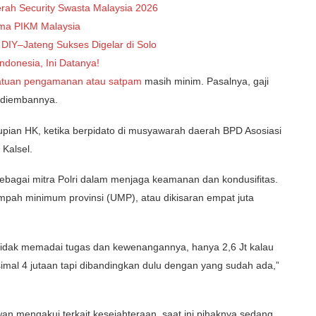
gerah Security Swasta Malaysia 2026
ama PIKM Malaysia
 DIY–Jateng Sukses Digelar di Solo
donesia, Ini Datanya!
atuan pengamanan atau satpam
masih minim. Pasalnya, gaji
 diembannya.
upian HK, ketika berpidato di musyawarah daerah BPD Asosiasi
) Kalsel.
bagai mitra Polri dalam menjaga keamanan dan kondusifitas.
umpah minimum provinsi (UMP), atau dikisaran empat juta
i tidak memadai tugas dan kewenangannya, hanya 2,6 Jt kalau
simal 4 jutaan tapi dibandingkan dulu dengan yang sudah ada,”
n mengakui terkait kesejahteraan, saat ini pihaknya sedang