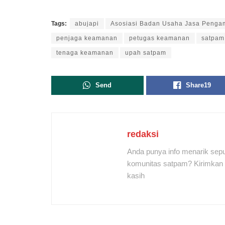
Tags:
abujapi
Asosiasi Badan Usaha Jasa Peng
penjaga keamanan
petugas keamanan
satpam
tenaga keamanan
upah satpam
Send
Share
19
redaksi
Anda punya info menarik sepu
komunitas satpam? Kirimkan r
kasih