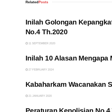
Related
Posts
Inilah Golongan Kepangka
No.4 Th.2020
11 SEPTEMBER 2020
Inilah 10 Alasan Mengapa
27 FEBRUARY 2024
Kabaharkam Wacanakan Se
21 JANUARY 2020
Peraturan Kepolisian No.4