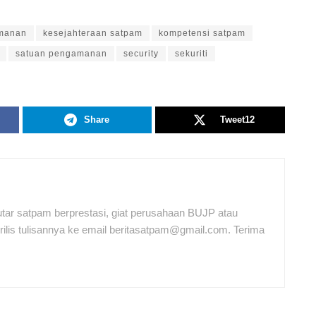
amanan
kesejahteraan satpam
kompetensi satpam
satuan pengamanan
security
sekuriti
Share
Tweet
12
tar satpam berprestasi, giat perusahaan BUJP atau
ilis tulisannya ke email beritasatpam@gmail.com. Terima