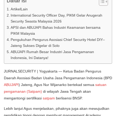
Daftar Isi
ArtikelLain
International Security Officer Day, PIKM Gelar Anugerah
Security Swasta Malaysia 2026
APSI dan ABUJAPI Bahas Industri Keamanan bersama
PIKM Malaysia
Pengukuhan Pengurus Asosiasi Chief Security Hotel DIY–
Jateng Sukses Digelar di Solo
ABUJAPI Rumah Besar Industri Jasa Pengamanan
Indonesia, Ini Datanya!
JURNALSECURITY | Yogyakarta — Ketua Badan Pengurus
Daerah Asosiasi Badan Usaha Jasa Pengamanan Indonesia (BPD
ABUJAPI
) Jateng, Agus Nur Wijanarko bertekad semua
satuan
pengamanan (Satpam)
di wilayah Jawa Tengah akan
mengantongi sertifikasi
satpam
berlisensi BNSP.
Lebih lanjut Agus menjelaskan, pihaknya juga akan mewujudkan
pendidikan tinggi dengan membuat management
Academy