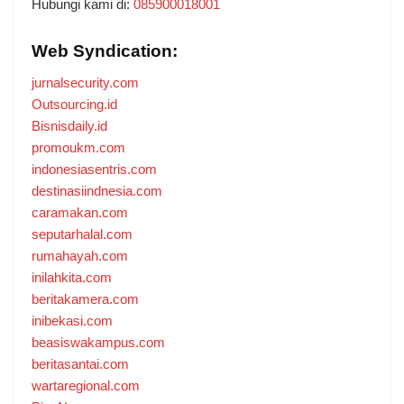
Hubungi kami di:
085900018001
Web Syndication:
jurnalsecurity.com
Outsourcing.id
Bisnisdaily.id
promoukm.com
indonesiasentris.com
destinasiindnesia.com
caramakan.com
seputarhalal.com
rumahayah.com
inilahkita.com
beritakamera.com
inibekasi.com
beasiswakampus.com
beritasantai.com
wartaregional.com