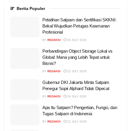
Berita Populer
Pelatihan Satpam dan Sertifikasi SKKNI:
Bekal Wujudkan Petugas Keamanan
Profesional
BY
REDAKSI
30 JULY 2026
Perbandingan Object Storage Lokal vs
Global: Mana yang Lebih Tepat untuk
Bisnis?
BY
REDAKSI
22 JULY 2026
Gubernur DKI Jakarta Minta Satpam
Penegur Sopir Alphard Tidak Dipecat
BY
REDAKSI
24 JULY 2026
Apa Itu Satpam? Pengertian, Fungsi, dan
Tugas Satpam di Indonesia
BY
REDAKSI
22 JULY 2026