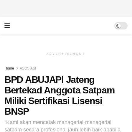
ADVERTISEMENT
Home
ASOSIASI
BPD ABUJAPI Jateng
Bertekad Anggota Satpam
Miliki Sertifikasi Lisensi
BNSP
"Kami akan mencetak managerial-managerial
satpam secara profesional jauh lebih baik apabila