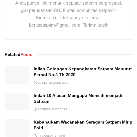
Anda punya info menarik seputar satpam berprestasi,
giat perusahaan BUJP atau komunitas satpam?
Kirimkan rilis tulisannya ke email
beritasatpam@gmail.com. Terima kasih
Related
Posts
Inilah Golongan Kepangkatan Satpam Menurut
Perpol No.4 Th.2020
11 SEPTEMBER 2020
Inilah 10 Alasan Mengapa Memilih menjadi
Satpam
27 FEBRUARY 2024
Kabaharkam Wacanakan Seragam Satpam Mirip
Polri
21 JANUARY 2020