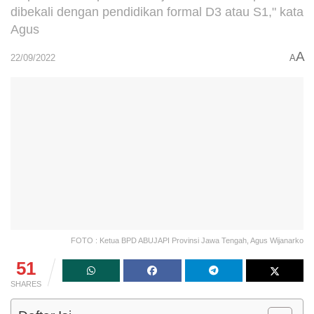
dibekali dengan pendidikan formal D3 atau S1," kata
Agus
A
22/09/2022
A
FOTO : Ketua BPD ABUJAPI Provinsi Jawa Tengah, Agus Wijanarko
51
SHARES