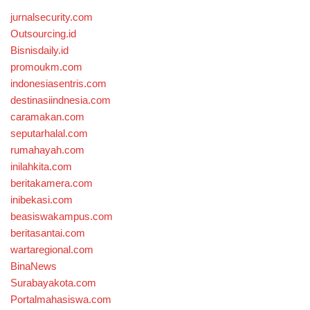
jurnalsecurity.com
Outsourcing.id
Bisnisdaily.id
promoukm.com
indonesiasentris.com
destinasiindnesia.com
caramakan.com
seputarhalal.com
rumahayah.com
inilahkita.com
beritakamera.com
inibekasi.com
beasiswakampus.com
beritasantai.com
wartaregional.com
BinaNews
Surabayakota.com
Portalmahasiswa.com