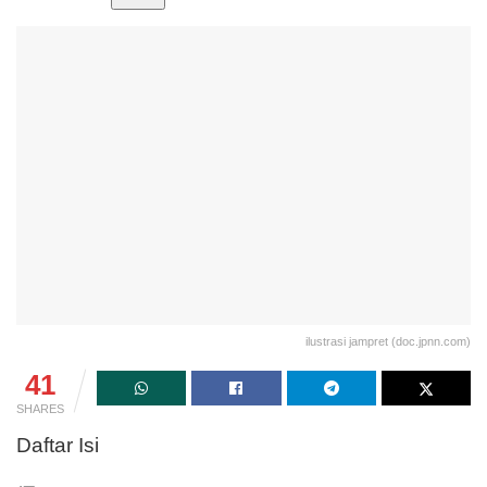
ilustrasi jampret (doc.jpnn.com)
41
SHARES
Daftar Isi