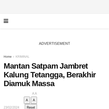
ADVERTISEMENT
Home
KRIMINAL
Mantan Satpam Jambret
Kalung Tetangga, Berakhir
Diamuk Massa
A
A
A
A
23/02/2024
Reset