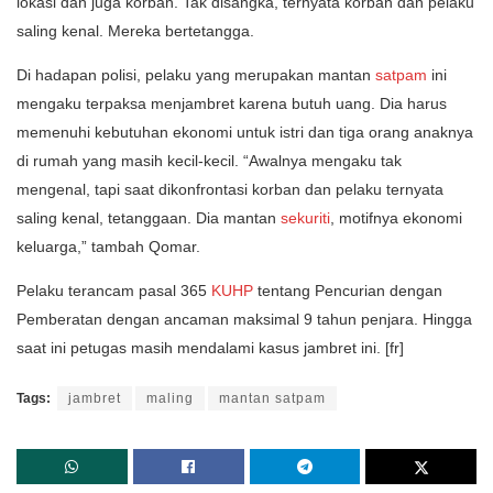
lokasi dan juga korban. Tak disangka, ternyata korban dan pelaku
saling kenal. Mereka bertetangga.
Di hadapan polisi, pelaku yang merupakan mantan
satpam
ini
mengaku terpaksa menjambret karena butuh uang. Dia harus
memenuhi kebutuhan ekonomi untuk istri dan tiga orang anaknya
di rumah yang masih kecil-kecil. “Awalnya mengaku tak
mengenal, tapi saat dikonfrontasi korban dan pelaku ternyata
saling kenal, tetanggaan. Dia mantan
sekuriti
, motifnya ekonomi
keluarga,” tambah Qomar.
Pelaku terancam pasal 365
KUHP
tentang Pencurian dengan
Pemberatan dengan ancaman maksimal 9 tahun penjara. Hingga
saat ini petugas masih mendalami kasus jambret ini. [fr]
Tags:
jambret
maling
mantan satpam