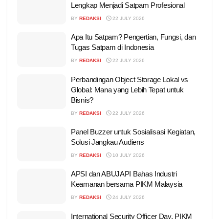
Lengkap Menjadi Satpam Profesional
BY
REDAKSI
22 JULY 2026
Apa Itu Satpam? Pengertian, Fungsi, dan
Tugas Satpam di Indonesia
BY
REDAKSI
22 JULY 2026
Perbandingan Object Storage Lokal vs
Global: Mana yang Lebih Tepat untuk
Bisnis?
BY
REDAKSI
22 JULY 2026
Panel Buzzer untuk Sosialisasi Kegiatan,
Solusi Jangkau Audiens
BY
REDAKSI
10 JULY 2026
APSI dan ABUJAPI Bahas Industri
Keamanan bersama PIKM Malaysia
BY
REDAKSI
24 JULY 2026
International Security Officer Day, PIKM