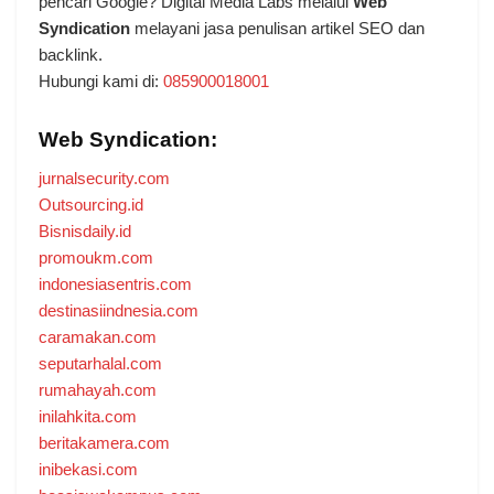
pencari Google? Digital Media Labs melalui
Web
Syndication
melayani jasa penulisan artikel SEO dan
backlink.
Hubungi kami di:
085900018001
Web Syndication:
jurnalsecurity.com
Outsourcing.id
Bisnisdaily.id
promoukm.com
indonesiasentris.com
destinasiindnesia.com
caramakan.com
seputarhalal.com
rumahayah.com
inilahkita.com
beritakamera.com
inibekasi.com