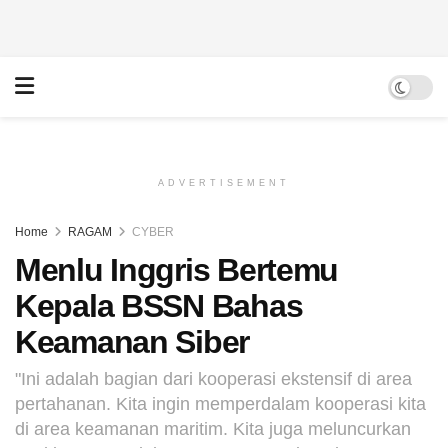
ADVERTISEMENT
Home
RAGAM
CYBER
Menlu Inggris Bertemu
Kepala BSSN Bahas
Keamanan Siber
"Ini adalah bagian dari kooperasi ekstensif di area
pertahanan. Kita ingin memperdalam kooperasi kita
di area keamanan maritim. Kita juga meluncurkan