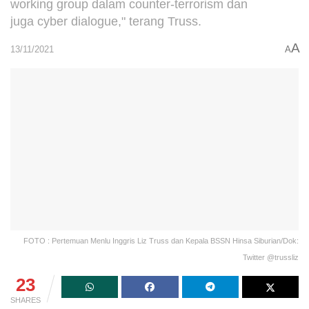
working group dalam counter-terrorism dan
juga cyber dialogue," terang Truss.
A
13/11/2021
A
FOTO : Pertemuan Menlu Inggris Liz Truss dan Kepala BSSN Hinsa Siburian/Dok:
Twitter @trussliz
23
SHARES