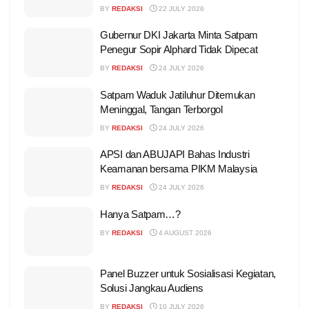
BY
REDAKSI
22 JULY 2026
Gubernur DKI Jakarta Minta Satpam
Penegur Sopir Alphard Tidak Dipecat
BY
REDAKSI
24 JULY 2026
Satpam Waduk Jatiluhur Ditemukan
Meninggal, Tangan Terborgol
BY
REDAKSI
24 JULY 2026
APSI dan ABUJAPI Bahas Industri
Keamanan bersama PIKM Malaysia
BY
REDAKSI
24 JULY 2026
Hanya Satpam…?
BY
REDAKSI
4 AUGUST 2026
Panel Buzzer untuk Sosialisasi Kegiatan,
Solusi Jangkau Audiens
BY
REDAKSI
10 JULY 2026