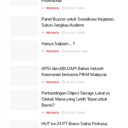
Profesional
BY
REDAKSI
30 JULY 2026
Panel Buzzer untuk Sosialisasi Kegiatan,
Solusi Jangkau Audiens
BY
REDAKSI
10 JULY 2026
Hanya Satpam…?
BY
REDAKSI
4 AUGUST 2026
APSI dan ABUJAPI Bahas Industri
Keamanan bersama PIKM Malaysia
BY
REDAKSI
24 JULY 2026
Perbandingan Object Storage Lokal vs
Global: Mana yang Lebih Tepat untuk
Bisnis?
BY
REDAKSI
22 JULY 2026
HUT ke-24 PT Bravo Satria Perkasa,