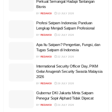
Perkuat Semangat Hadapi Tantangan
Bisnis
BY
REDAKSI
13 JULY 2026
Profesi Satpam Indonesia: Panduan
Lengkap Menjadi Satpam Profesional
BY
REDAKSI
22 JULY 2026
Apa Itu Satpam? Pengertian, Fungsi, dan
Tugas Satpam di Indonesia
BY
REDAKSI
22 JULY 2026
International Security Officer Day, PIKM
Gelar Anugerah Security Swasta Malaysia
2026
BY
REDAKSI
26 JULY 2026
Gubernur DKI Jakarta Minta Satpam
Penegur Sopir Alphard Tidak Dipecat
BY
REDAKSI
24 JULY 2026