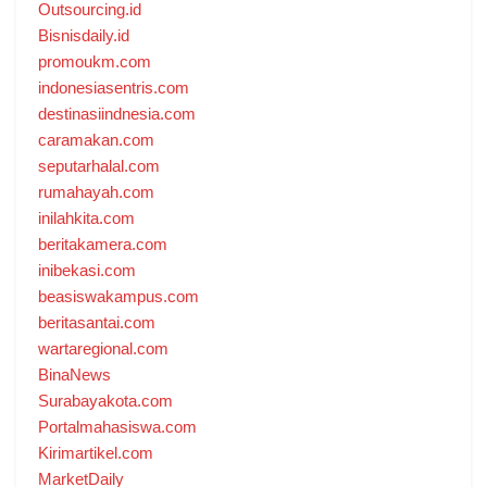
Outsourcing.id
Bisnisdaily.id
promoukm.com
indonesiasentris.com
destinasiindnesia.com
caramakan.com
seputarhalal.com
rumahayah.com
inilahkita.com
beritakamera.com
inibekasi.com
beasiswakampus.com
beritasantai.com
wartaregional.com
BinaNews
Surabayakota.com
Portalmahasiswa.com
Kirimartikel.com
MarketDaily