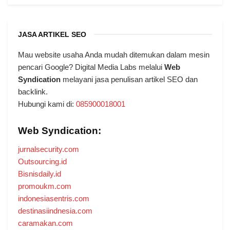
JASA ARTIKEL SEO
Mau website usaha Anda mudah ditemukan dalam mesin
pencari Google? Digital Media Labs melalui
Web
Syndication
melayani jasa penulisan artikel SEO dan
backlink.
Hubungi kami di:
085900018001
Web Syndication:
jurnalsecurity.com
Outsourcing.id
Bisnisdaily.id
promoukm.com
indonesiasentris.com
destinasiindnesia.com
caramakan.com