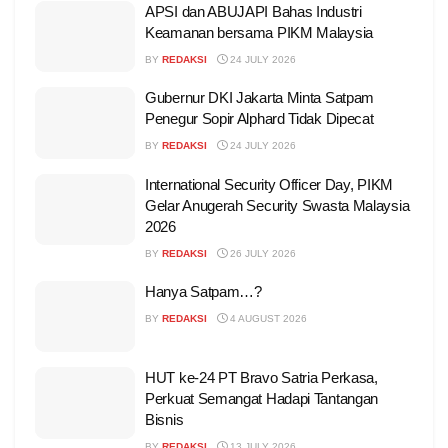
APSI dan ABUJAPI Bahas Industri
Keamanan bersama PIKM Malaysia
BY
REDAKSI
24 JULY 2026
Gubernur DKI Jakarta Minta Satpam
Penegur Sopir Alphard Tidak Dipecat
BY
REDAKSI
24 JULY 2026
International Security Officer Day, PIKM
Gelar Anugerah Security Swasta Malaysia
2026
BY
REDAKSI
26 JULY 2026
Hanya Satpam…?
BY
REDAKSI
4 AUGUST 2026
HUT ke-24 PT Bravo Satria Perkasa,
Perkuat Semangat Hadapi Tantangan
Bisnis
BY
REDAKSI
13 JULY 2026