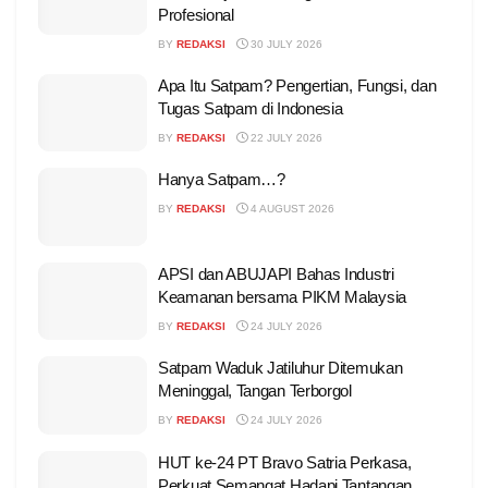
Profesional
BY
REDAKSI
30 JULY 2026
Apa Itu Satpam? Pengertian, Fungsi, dan
Tugas Satpam di Indonesia
BY
REDAKSI
22 JULY 2026
Hanya Satpam…?
BY
REDAKSI
4 AUGUST 2026
APSI dan ABUJAPI Bahas Industri
Keamanan bersama PIKM Malaysia
BY
REDAKSI
24 JULY 2026
Satpam Waduk Jatiluhur Ditemukan
Meninggal, Tangan Terborgol
BY
REDAKSI
24 JULY 2026
HUT ke-24 PT Bravo Satria Perkasa,
Perkuat Semangat Hadapi Tantangan