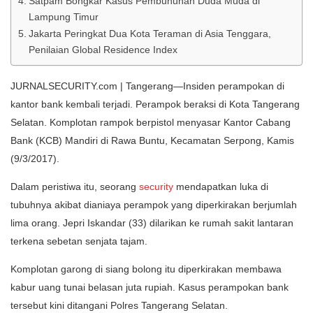
Satpam Bongkar Kasus Pembunuhan Duda Muda di
Lampung Timur
Jakarta Peringkat Dua Kota Teraman di Asia Tenggara,
Penilaian Global Residence Index
JURNALSECURITY.com | Tangerang—Insiden perampokan di
kantor bank kembali terjadi. Perampok beraksi di Kota Tangerang
Selatan. Komplotan rampok berpistol menyasar Kantor Cabang
Bank (KCB) Mandiri di Rawa Buntu, Kecamatan Serpong, Kamis
(9/3/2017).
Dalam peristiwa itu, seorang
security
mendapatkan luka di
tubuhnya akibat dianiaya perampok yang diperkirakan berjumlah
lima orang. Jepri Iskandar (33) dilarikan ke rumah sakit lantaran
terkena sebetan senjata tajam.
Komplotan garong di siang bolong itu diperkirakan membawa
kabur uang tunai belasan juta rupiah. Kasus perampokan bank
tersebut kini ditangani Polres Tangerang Selatan.