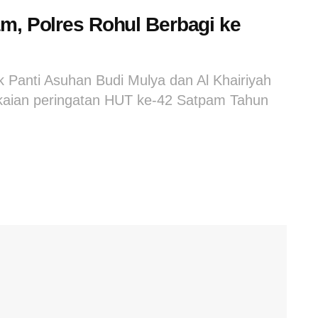
m, Polres Rohul Berbagi ke
Panti Asuhan Budi Mulya dan Al Khairiyah
aian peringatan HUT ke-42 Satpam Tahun