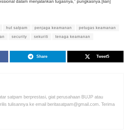
essional dalam menjalankan tugasnya,” pungkasnya.[lian]
hut satpam
penjaga keamanan
petugas keamanan
an
security
sekuriti
tenaga keamanan
Share
Tweet
5
tar satpam berprestasi, giat perusahaan BUJP atau
ilis tulisannya ke email beritasatpam@gmail.com. Terima