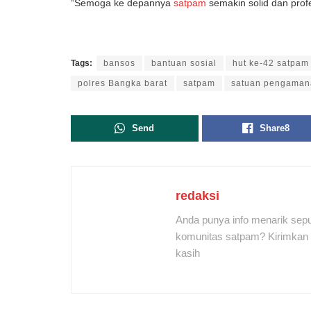
“Semoga ke depannya
satpam
semakin solid dan prof
Tags:
bansos
bantuan sosial
hut ke-42 satpam
polres Bangka barat
satpam
satuan pengaman
Send
Share
8
redaksi
Anda punya info menarik sepu
komunitas satpam? Kirimkan r
kasih