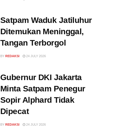
Satpam Waduk Jatiluhur
Ditemukan Meninggal,
Tangan Terborgol
BY
REDAKSI
24 JULY 2026
Gubernur DKI Jakarta
Minta Satpam Penegur
Sopir Alphard Tidak
Dipecat
BY
REDAKSI
24 JULY 2026