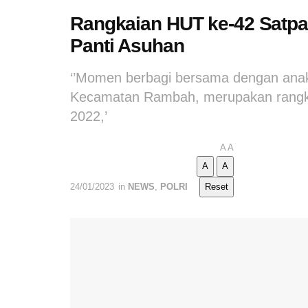
Rangkaian HUT ke-42 Satpa
Panti Asuhan
‘’Momen berbagi bersama dengan anak 
Kecamatan Rambah, merupakan rangk
2022,’
A
A
A
A
24/01/2023
in
NEWS
,
POLRI
Reset