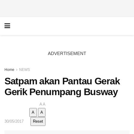
ADVERTISEMENT
Home
NEWS
Satpam akan Pantau Gerak
Gerik Penumpang Busway
A
A
A
A
30/05/2017
Reset