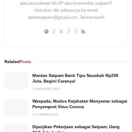
giat perusahaan BUJP atau komunitas satpam?
Kirimkan rilis tulisannya ke email
beritasatpam@gmail.com. Terima kasih
Related
Posts
Mantan Satpam Bank Tipu Nasabah Rp239
Juta, Begini Caranya!
20 AUGUST 2024
Waspada, Modus Kejahatan Menyamar sebagai
Penyemprot Virus Corona
12 MARCH 2020
Dijanjikan Pekerjaan sebagai Satpam, Uang