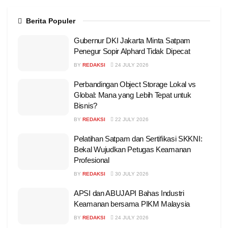
Berita Populer
Gubernur DKI Jakarta Minta Satpam
Penegur Sopir Alphard Tidak Dipecat
BY
REDAKSI
24 JULY 2026
Perbandingan Object Storage Lokal vs
Global: Mana yang Lebih Tepat untuk
Bisnis?
BY
REDAKSI
22 JULY 2026
Pelatihan Satpam dan Sertifikasi SKKNI:
Bekal Wujudkan Petugas Keamanan
Profesional
BY
REDAKSI
30 JULY 2026
APSI dan ABUJAPI Bahas Industri
Keamanan bersama PIKM Malaysia
BY
REDAKSI
24 JULY 2026