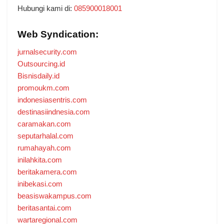
Hubungi kami di:
085900018001
Web Syndication:
jurnalsecurity.com
Outsourcing.id
Bisnisdaily.id
promoukm.com
indonesiasentris.com
destinasiindnesia.com
caramakan.com
seputarhalal.com
rumahayah.com
inilahkita.com
beritakamera.com
inibekasi.com
beasiswakampus.com
beritasantai.com
wartaregional.com