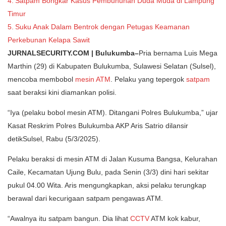
Satpam Bongkar Kasus Pembunuhan Duda Muda di Lampung
Timur
Suku Anak Dalam Bentrok dengan Petugas Keamanan
Perkebunan Kelapa Sawit
JURNALSECURITY.COM | Bulukumba–
Pria bernama Luis Mega
Marthin (29) di Kabupaten Bulukumba, Sulawesi Selatan (Sulsel),
mencoba membobol
mesin ATM
. Pelaku yang tepergok
satpam
saat beraksi kini diamankan polisi.
“Iya (pelaku bobol mesin ATM). Ditangani Polres Bulukumba,” ujar
Kasat Reskrim Polres Bulukumba AKP Aris Satrio dilansir
detikSulsel, Rabu (5/3/2025).
Pelaku beraksi di mesin ATM di Jalan Kusuma Bangsa, Kelurahan
Caile, Kecamatan Ujung Bulu, pada Senin (3/3) dini hari sekitar
pukul 04.00 Wita. Aris mengungkapkan, aksi pelaku terungkap
berawal dari kecurigaan satpam pengawas ATM.
“Awalnya itu satpam bangun. Dia lihat
CCTV
ATM kok kabur,