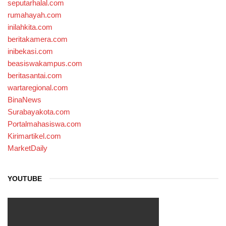
seputarhalal.com
rumahayah.com
inilahkita.com
beritakamera.com
inibekasi.com
beasiswakampus.com
beritasantai.com
wartaregional.com
BinaNews
Surabayakota.com
Portalmahasiswa.com
Kirimartikel.com
MarketDaily
YOUTUBE