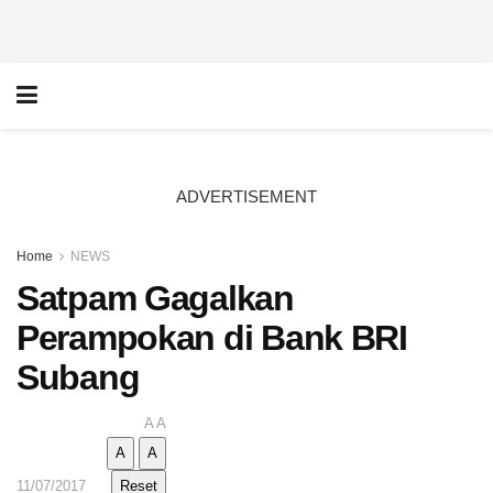
ADVERTISEMENT
Home
NEWS
Satpam Gagalkan
Perampokan di Bank BRI
Subang
A
A
A
A
11/07/2017
Reset