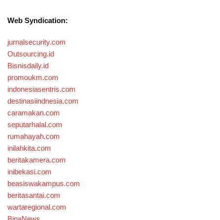
Web Syndication:
jurnalsecurity.com
Outsourcing.id
Bisnisdaily.id
promoukm.com
indonesiasentris.com
destinasiindnesia.com
caramakan.com
seputarhalal.com
rumahayah.com
inilahkita.com
beritakamera.com
inibekasi.com
beasiswakampus.com
beritasantai.com
wartaregional.com
BinaNews