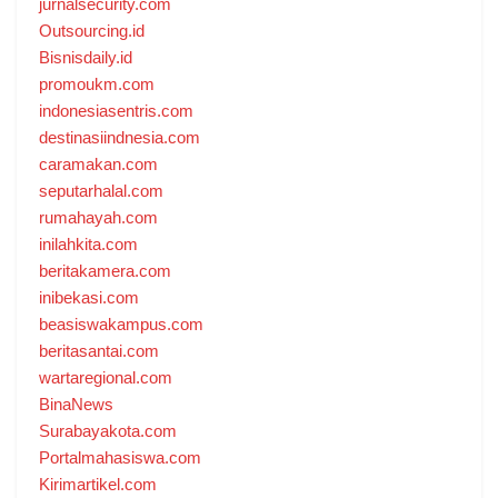
jurnalsecurity.com
Outsourcing.id
Bisnisdaily.id
promoukm.com
indonesiasentris.com
destinasiindnesia.com
caramakan.com
seputarhalal.com
rumahayah.com
inilahkita.com
beritakamera.com
inibekasi.com
beasiswakampus.com
beritasantai.com
wartaregional.com
BinaNews
Surabayakota.com
Portalmahasiswa.com
Kirimartikel.com