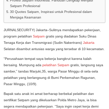
Profesi Satpam Indonesia: Panduan Lengkap Menjadi
Satpam Profesional
30 Quotes Satpam, Inspirasi untuk Profesional dalam
Menjaga Keamanan
JURNALSECURITY| Jakarta–Sulitnya mendapatkan pekerjaan,
program pelatihan
Satpam
gratis yang diadakan Suku Dinas
Tenaga Kerja dan Transmigrasi (Sudin Nakertrans)
Jakarta
Selatan disambut antusias warga yang tersebar di 10 kecamatan.
“Perusahaan tempat saya bekerja bangkrut karena kalah
bersaing. Mumpung ada
pelatihan Satpam
gratis, langsung saya
samber,” tandas Marjuki,35, warga Pasar Minggu di sela-sela
pelatihan yang berlangsung di Bumi Perkemahan Ragunan,
Pasar Minggu, (10/9).
Bapak satu anak ini amat berharap berbekal pelatihan dan
sertifikat Satpam yang dikeluarkan Polda Metro Jaya, ia bisa
segera mendapatkan pekerjaan. “Saya ingin cepet kerja demi