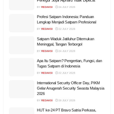
Penegur Sopir Alphard Tidak Dipecat
BY
REDAKSI
24 JULY 2026
Profesi Satpam Indonesia: Panduan
Lengkap Menjadi Satpam Profesional
BY
REDAKSI
22 JULY 2026
Satpam Waduk Jatiluhur Ditemukan
Meninggal, Tangan Terborgol
BY
REDAKSI
24 JULY 2026
Apa Itu Satpam? Pengertian, Fungsi, dan
Tugas Satpam di Indonesia
BY
REDAKSI
22 JULY 2026
International Security Officer Day, PIKM
Gelar Anugerah Security Swasta Malaysia
2026
BY
REDAKSI
26 JULY 2026
HUT ke-24 PT Bravo Satria Perkasa,