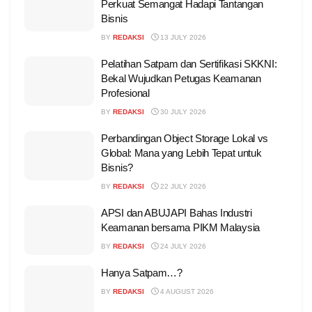
Perkuat Semangat Hadapi Tantangan
Bisnis
BY
REDAKSI
13 JULY 2026
Pelatihan Satpam dan Sertifikasi SKKNI:
Bekal Wujudkan Petugas Keamanan
Profesional
BY
REDAKSI
30 JULY 2026
Perbandingan Object Storage Lokal vs
Global: Mana yang Lebih Tepat untuk
Bisnis?
BY
REDAKSI
22 JULY 2026
APSI dan ABUJAPI Bahas Industri
Keamanan bersama PIKM Malaysia
BY
REDAKSI
24 JULY 2026
Hanya Satpam…?
BY
REDAKSI
4 AUGUST 2026