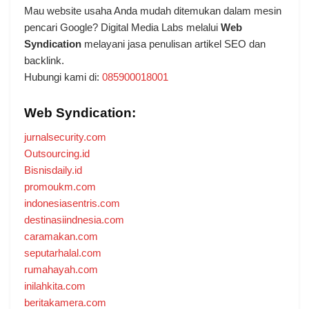
Mau website usaha Anda mudah ditemukan dalam mesin
pencari Google? Digital Media Labs melalui
Web
Syndication
melayani jasa penulisan artikel SEO dan
backlink.
Hubungi kami di:
085900018001
Web Syndication:
jurnalsecurity.com
Outsourcing.id
Bisnisdaily.id
promoukm.com
indonesiasentris.com
destinasiindnesia.com
caramakan.com
seputarhalal.com
rumahayah.com
inilahkita.com
beritakamera.com