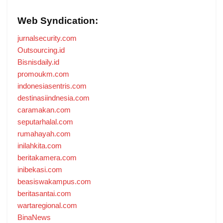
Web Syndication:
jurnalsecurity.com
Outsourcing.id
Bisnisdaily.id
promoukm.com
indonesiasentris.com
destinasiindnesia.com
caramakan.com
seputarhalal.com
rumahayah.com
inilahkita.com
beritakamera.com
inibekasi.com
beasiswakampus.com
beritasantai.com
wartaregional.com
BinaNews