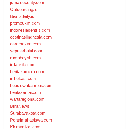
jurnalsecurity.com
Outsourcing.id
Bisnisdaily.id
promoukm.com
indonesiasentris.com
destinasiindnesia.com
caramakan.com
seputarhalal.com
rumahayah.com
inilahkita.com
beritakamera.com
inibekasi.com
beasiswakampus.com
beritasantai.com
wartaregional.com
BinaNews
Surabayakota.com
Portalmahasiswa.com
Kirimartikel.com