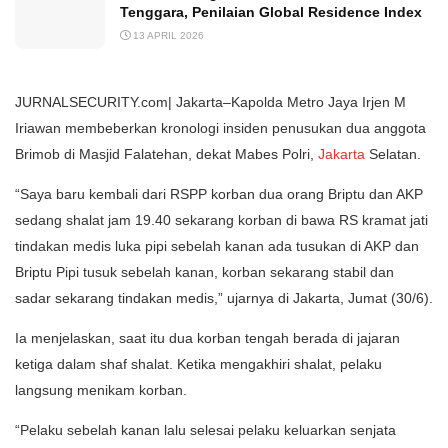
Tenggara, Penilaian Global Residence Index
13 APRIL 2026
JURNALSECURITY.com| Jakarta–Kapolda Metro Jaya Irjen M
Iriawan membeberkan kronologi insiden penusukan dua anggota
Brimob di Masjid Falatehan, dekat Mabes Polri,
Jakarta
Selatan.
“Saya baru kembali dari RSPP korban dua orang Briptu dan AKP
sedang shalat jam 19.40 sekarang korban di bawa RS kramat jati
tindakan medis luka pipi sebelah kanan ada tusukan di AKP dan
Briptu Pipi tusuk sebelah kanan, korban sekarang stabil dan
sadar sekarang tindakan medis,” ujarnya di Jakarta, Jumat (30/6).
Ia menjelaskan, saat itu dua korban tengah berada di jajaran
ketiga dalam shaf shalat. Ketika mengakhiri shalat, pelaku
langsung menikam korban.
“Pelaku sebelah kanan lalu selesai pelaku keluarkan senjata