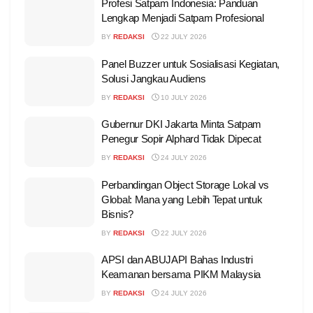
Profesi Satpam Indonesia: Panduan
Lengkap Menjadi Satpam Profesional
BY
REDAKSI
22 JULY 2026
Panel Buzzer untuk Sosialisasi Kegiatan,
Solusi Jangkau Audiens
BY
REDAKSI
10 JULY 2026
Gubernur DKI Jakarta Minta Satpam
Penegur Sopir Alphard Tidak Dipecat
BY
REDAKSI
24 JULY 2026
Perbandingan Object Storage Lokal vs
Global: Mana yang Lebih Tepat untuk
Bisnis?
BY
REDAKSI
22 JULY 2026
APSI dan ABUJAPI Bahas Industri
Keamanan bersama PIKM Malaysia
BY
REDAKSI
24 JULY 2026