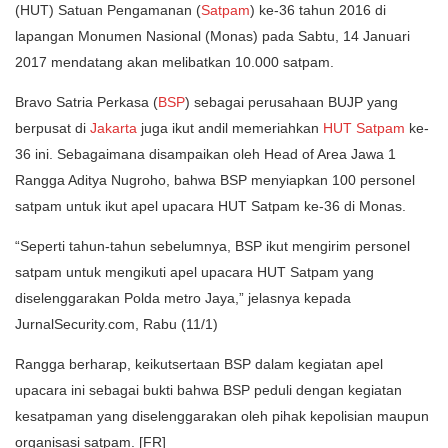
(HUT) Satuan Pengamanan (
Satpam
) ke-36 tahun 2016 di
lapangan Monumen Nasional (Monas) pada Sabtu, 14 Januari
2017 mendatang akan melibatkan 10.000 satpam.
Bravo Satria Perkasa (
BSP
) sebagai perusahaan BUJP yang
berpusat di
Jakarta
juga ikut andil memeriahkan
HUT Satpam
ke-
36 ini. Sebagaimana disampaikan oleh Head of Area Jawa 1
Rangga Aditya Nugroho, bahwa BSP menyiapkan 100 personel
satpam untuk ikut apel upacara HUT Satpam ke-36 di Monas.
“Seperti tahun-tahun sebelumnya, BSP ikut mengirim personel
satpam untuk mengikuti apel upacara HUT Satpam yang
diselenggarakan Polda metro Jaya,” jelasnya kepada
JurnalSecurity.com, Rabu (11/1)
Rangga berharap, keikutsertaan BSP dalam kegiatan apel
upacara ini sebagai bukti bahwa BSP peduli dengan kegiatan
kesatpaman yang diselenggarakan oleh pihak kepolisian maupun
organisasi satpam. [FR]