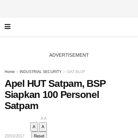
ADVERTISEMENT
Home
INDUSTRIAL SECURITY
GIAT BUJP
Apel HUT Satpam, BSP
Siapkan 100 Personel
Satpam
A
A
A
A
20/03/2017
Reset