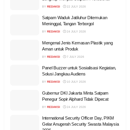
BY
REDAKSI
22 JULY 2026
Satpam Waduk Jatiluhur Ditemukan
Meninggal, Tangan Terborgol
BY
REDAKSI
24 JULY 2026
Mengenal Jenis Kemasan Plastik yang
Aman untuk Produk
BY
REDAKSI
7 JULY 2026
Panel Buzzer untuk Sosialisasi Kegiatan,
Solusi Jangkau Audiens
BY
REDAKSI
10 JULY 2026
Gubernur DKI Jakarta Minta Satpam
Penegur Sopir Alphard Tidak Dipecat
BY
REDAKSI
24 JULY 2026
International Security Officer Day, PIKM
Gelar Anugerah Security Swasta Malaysia