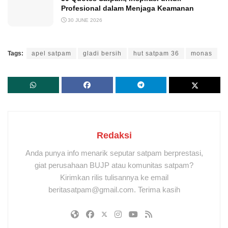
Profesional dalam Menjaga Keamanan
30 JUNE 2026
Tags:
apel satpam
gladi bersih
hut satpam 36
monas
Redaksi
Anda punya info menarik seputar satpam berprestasi,
giat perusahaan BUJP atau komunitas satpam?
Kirimkan rilis tulisannya ke email
beritasatpam@gmail.com. Terima kasih