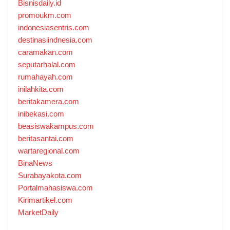
Bisnisdaily.id
promoukm.com
indonesiasentris.com
destinasiindnesia.com
caramakan.com
seputarhalal.com
rumahayah.com
inilahkita.com
beritakamera.com
inibekasi.com
beasiswakampus.com
beritasantai.com
wartaregional.com
BinaNews
Surabayakota.com
Portalmahasiswa.com
Kirimartikel.com
MarketDaily