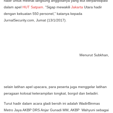
hadir untuk melihat langsung anggotanya yang ikut berpartisipasi
dalam apel
HUT Satpam
. “Sigap mewakili
Jakarta
Utara hadir
dengan kekuatan 550 personel,” katanya kepada
JurnalSecurity.com, Jumat (13/1/2017).
Menurut Subkhan,
selain latihan apel upacara, para peserta juga menggelar latihan
peragaan kolosal keterampilan tongkat, borgol dan beladiri.
Turut hadir dalam acara gladi bersih ini adalah WadirBinmas
Metro Jaya AKBP DRS Anjar Gunadi MM, AKBP Wahyuni sebagai