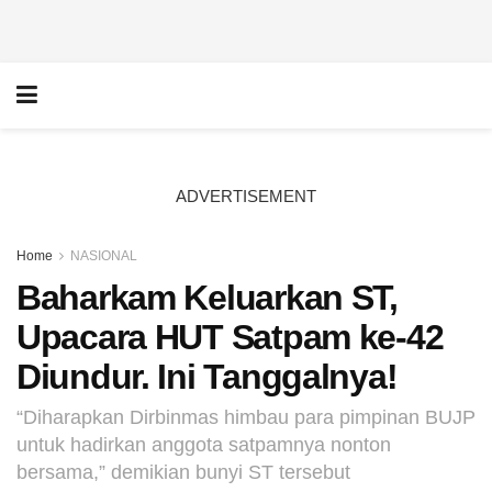
ADVERTISEMENT
Home
NASIONAL
Baharkam Keluarkan ST,
Upacara HUT Satpam ke-42
Diundur. Ini Tanggalnya!
“Diharapkan Dirbinmas himbau para pimpinan BUJP
untuk hadirkan anggota satpamnya nonton
bersama,” demikian bunyi ST tersebut