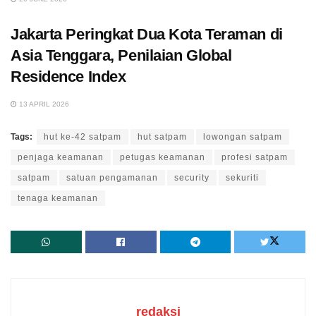
Jakarta Peringkat Dua Kota Teraman di
Asia Tenggara, Penilaian Global
Residence Index
13 APRIL 2026
Tags:
hut ke-42 satpam
hut satpam
lowongan satpam
penjaga keamanan
petugas keamanan
profesi satpam
satpam
satuan pengamanan
security
sekuriti
tenaga keamanan
redaksi