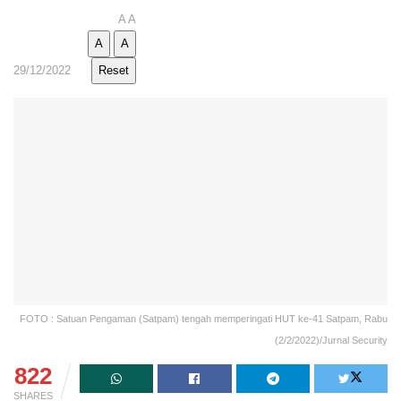
A
A
A
A
29/12/2022
Reset
FOTO : Satuan Pengaman (Satpam) tengah memperingati HUT ke-41 Satpam, Rabu
(2/2/2022)/Jurnal Security
822
SHARES