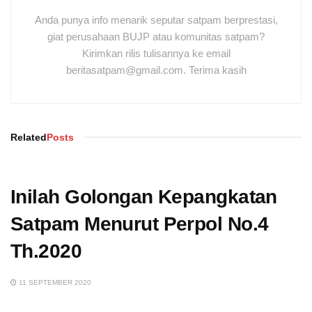
Anda punya info menarik seputar satpam berprestasi,
giat perusahaan BUJP atau komunitas satpam?
Kirimkan rilis tulisannya ke email
beritasatpam@gmail.com. Terima kasih
Related
Posts
Inilah Golongan Kepangkatan
Satpam Menurut Perpol No.4
Th.2020
11 SEPTEMBER 2020