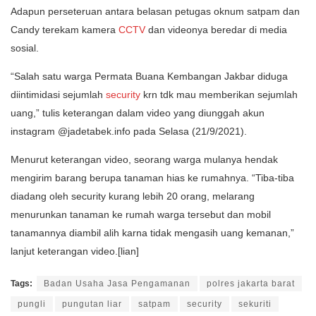
Adapun perseteruan antara belasan petugas oknum satpam dan
Candy terekam kamera
CCTV
dan videonya beredar di media
sosial.
“Salah satu warga Permata Buana Kembangan Jakbar diduga
diintimidasi sejumlah
security
krn tdk mau memberikan sejumlah
uang,” tulis keterangan dalam video yang diunggah akun
instagram @jadetabek.info pada Selasa (21/9/2021).
Menurut keterangan video, seorang warga mulanya hendak
mengirim barang berupa tanaman hias ke rumahnya. “Tiba-tiba
diadang oleh security kurang lebih 20 orang, melarang
menurunkan tanaman ke rumah warga tersebut dan mobil
tanamannya diambil alih karna tidak mengasih uang kemanan,”
lanjut keterangan video.[lian]
Tags:
Badan Usaha Jasa Pengamanan
polres jakarta barat
pungli
pungutan liar
satpam
security
sekuriti