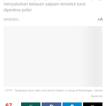
menyalurkan belasan satpam tersebut turut
diperiksa polisi
A
28/09/2021
A
FOTO : Tangkapan layar video viral oknum satpam vs warga di Kembangan, Jakarta
Barat.(ist)
67