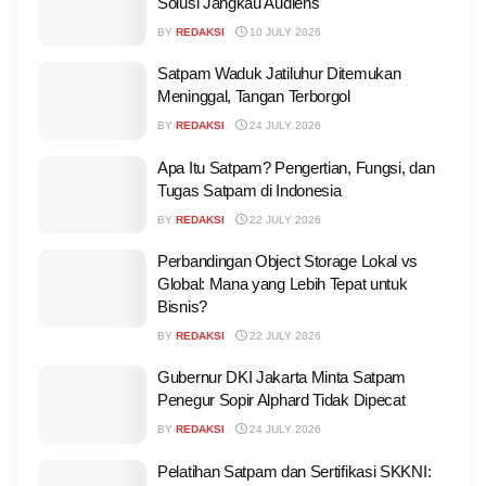
Solusi Jangkau Audiens
BY
REDAKSI
10 JULY 2026
Satpam Waduk Jatiluhur Ditemukan
Meninggal, Tangan Terborgol
BY
REDAKSI
24 JULY 2026
Apa Itu Satpam? Pengertian, Fungsi, dan
Tugas Satpam di Indonesia
BY
REDAKSI
22 JULY 2026
Perbandingan Object Storage Lokal vs
Global: Mana yang Lebih Tepat untuk
Bisnis?
BY
REDAKSI
22 JULY 2026
Gubernur DKI Jakarta Minta Satpam
Penegur Sopir Alphard Tidak Dipecat
BY
REDAKSI
24 JULY 2026
Pelatihan Satpam dan Sertifikasi SKKNI: