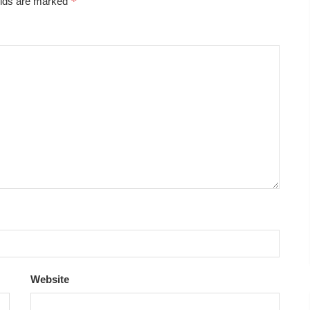
*
elds are marked
Website