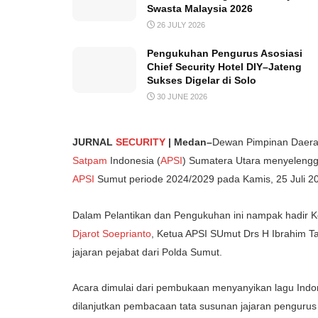
Swasta Malaysia 2026
26 JULY 2026
Pengukuhan Pengurus Asosiasi
Chief Security Hotel DIY–Jateng
Sukses Digelar di Solo
30 JUNE 2026
JURNAL
SECURITY
| Medan–
Dewan Pimpinan Daera
Satpam
Indonesia (
APSI
) Sumatera Utara menyeleng
APSI
Sumut periode 2024/2029 pada Kamis, 25 Juli 2
Dalam Pelantikan dan Pengukuhan ini nampak hadir
Djarot Soeprianto
, Ketua APSI SUmut Drs H Ibrahim 
jajaran pejabat dari Polda Sumut.
Acara dimulai dari pembukaan menyanyikan lagu Indone
dilanjutkan pembacaan tata susunan jajaran penguru