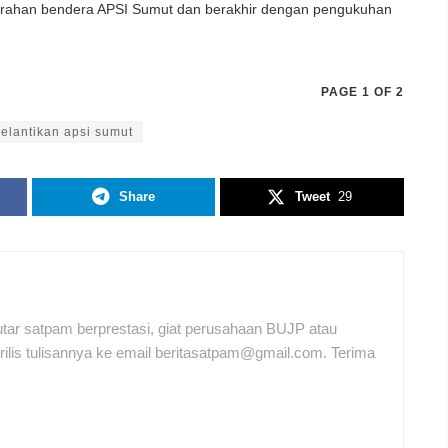
rahan bendera APSI Sumut dan berakhir dengan pengukuhan
PAGE 1 OF 2
elantikan apsi sumut
Share
Tweet
29
tar satpam berprestasi, giat perusahaan BUJP atau
ilis tulisannya ke email beritasatpam@gmail.com. Terima