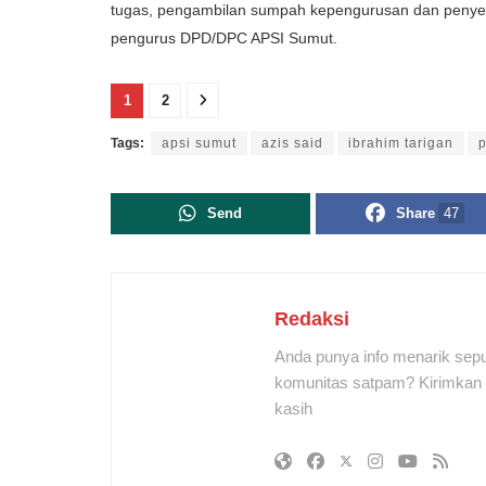
tugas, pengambilan sumpah kepengurusan dan penye
pengurus DPD/DPC APSI Sumut.
1
2
Tags:
apsi sumut
azis said
ibrahim tarigan
p
Send
Share
47
Redaksi
Anda punya info menarik sepu
komunitas satpam? Kirimkan r
kasih