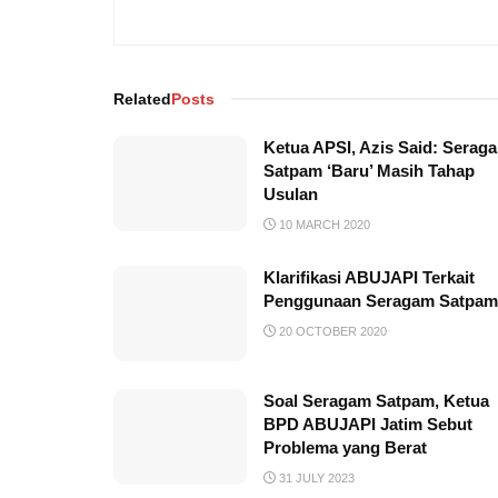
Related
Posts
Ketua APSI, Azis Said: Serag
Satpam ‘Baru’ Masih Tahap
Usulan
10 MARCH 2020
Klarifikasi ABUJAPI Terkait
Penggunaan Seragam Satpam
20 OCTOBER 2020
Soal Seragam Satpam, Ketua
BPD ABUJAPI Jatim Sebut
Problema yang Berat
31 JULY 2023