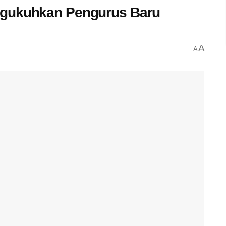
ngukuhkan Pengurus Baru
A
A