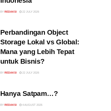
Indonesia
BY
REDAKSI
22 JULY 2026
Perbandingan Object
Storage Lokal vs Global:
Mana yang Lebih Tepat
untuk Bisnis?
BY
REDAKSI
22 JULY 2026
Hanya Satpam…?
BY
REDAKSI
4 AUGUST 2026