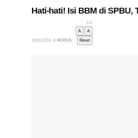
Hati-hati! Isi BBM di SPBU,
A
A
A
A
19/11/2016
in
MODUS
Reset