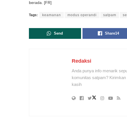
berada. [FR]
Tags:
keamanan
modus operandi
satpam
se
Send
Share
14
Redaksi
Anda punya info menarik sepu
komunitas satpam? Kirimkan r
kasih