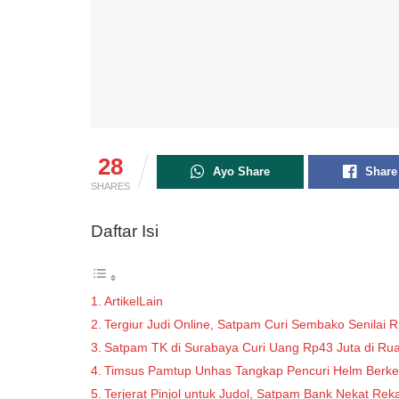
28
Ayo Share
Share
SHARES
Daftar Isi
ArtikelLain
Tergiur Judi Online, Satpam Curi Sembako Senilai 
Satpam TK di Surabaya Curi Uang Rp43 Juta di Ru
Timsus Pamtup Unhas Tangkap Pencuri Helm Berke
Terjerat Pinjol untuk Judol, Satpam Bank Nekat Re