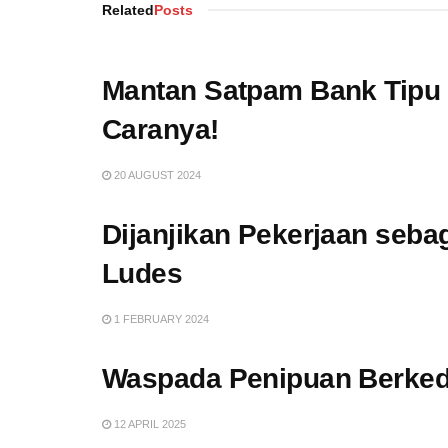
Related
Posts
Mantan Satpam Bank Tipu 
Caranya!
20 AUGUST 2024
Dijanjikan Pekerjaan seba
Ludes
1 FEBRUARY 2024
Waspada Penipuan Berke
12 APRIL 2025