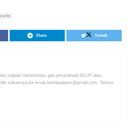
curity
Share
Tweet
6
tar satpam berprestasi, giat perusahaan BUJP atau
ilis tulisannya ke email beritasatpam@gmail.com. Terima