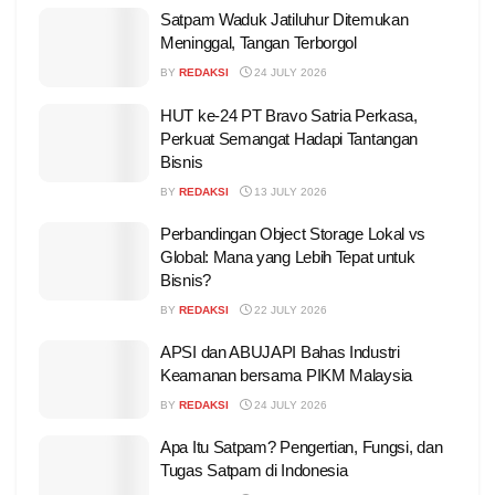
Satpam Waduk Jatiluhur Ditemukan
Meninggal, Tangan Terborgol
BY
REDAKSI
24 JULY 2026
HUT ke-24 PT Bravo Satria Perkasa,
Perkuat Semangat Hadapi Tantangan
Bisnis
BY
REDAKSI
13 JULY 2026
Perbandingan Object Storage Lokal vs
Global: Mana yang Lebih Tepat untuk
Bisnis?
BY
REDAKSI
22 JULY 2026
APSI dan ABUJAPI Bahas Industri
Keamanan bersama PIKM Malaysia
BY
REDAKSI
24 JULY 2026
Apa Itu Satpam? Pengertian, Fungsi, dan
Tugas Satpam di Indonesia