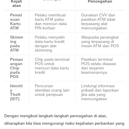
Kejah
Pencegahan
atan
Pemal
Pelaku membuat
Gunakan CVV dan
suan
kartu ATM palsu
pastikan ATM tidak
Kartu
dan mencuri data
terpasang alat
ATM
PIN korban
mencurigakan
Skimm
Pelaku menyalin
Waspadai perangkat
ing
data kartu kredit
yang terpasang di
pada
dengan alat
mesin ATM dan POS
ATM
skimming
Pemas
Chip pada terminal
Pastikan terminal
angan
POS untuk
POS selalu diawasi
Chip
mencuri data kartu
dan terjamin
pada
kredit
keamanannya
POS
Identit
Pencurian
Lindungi informasi
y
identitas orang lain
pribadi dan laporkan
Theft
untuk penipuan
jika ada yang
(IDT)
mencurigakan
Dengan mengikuti langkah-langkah pencegahan di atas,
diharapkan kita bisa mengurangi risiko kejahatan perbankan yang