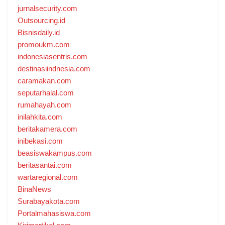
jurnalsecurity.com
Outsourcing.id
Bisnisdaily.id
promoukm.com
indonesiasentris.com
destinasiindnesia.com
caramakan.com
seputarhalal.com
rumahayah.com
inilahkita.com
beritakamera.com
inibekasi.com
beasiswakampus.com
beritasantai.com
wartaregional.com
BinaNews
Surabayakota.com
Portalmahasiswa.com