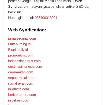
pencari Google? Digital Media Labs melalui
Web
Syndication
melayani jasa penulisan artikel SEO dan
backlink.
Hubungi kami di:
085900018001
Web Syndication:
jurnalsecurity.com
Outsourcing.id
Bisnisdaily.id
promoukm.com
indonesiasentris.com
destinasiindnesia.com
caramakan.com
seputarhalal.com
rumahayah.com
inilahkita.com
beritakamera.com
inibekasi.com