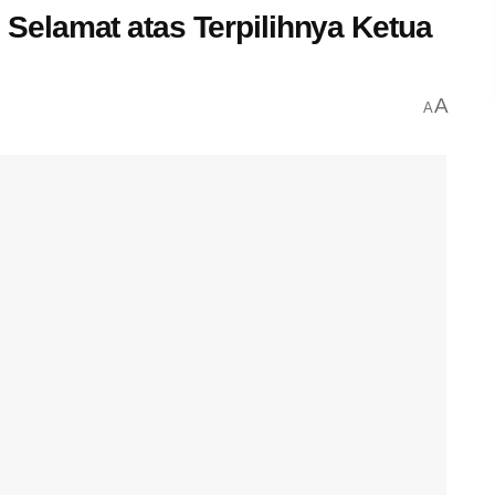
elamat atas Terpilihnya Ketua
A
A