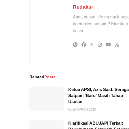
Redaksi
Anda punya info menarik sepu
komunitas satpam? Kirimkan r
kasih
Related
Posts
Ketua APSI, Azis Said: Serag
Satpam ‘Baru’ Masih Tahap
Usulan
10 MARCH 2020
Klarifikasi ABUJAPI Terkait