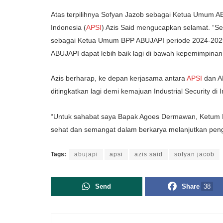
Atas terpilihnya Sofyan Jazob sebagai Ketua Umum 
Indonesia (
APSI
) Azis Said mengucapkan selamat. “Se
sebagai Ketua Umum BPP ABUJAPI periode 2024-2029 
ABUJAPI dapat lebih baik lagi di bawah kepemimpina
Azis berharap, ke depan kerjasama antara
APSI
dan A
ditingkatkan lagi demi kemajuan Industrial Security di 
“Untuk sahabat saya Bapak Agoes Dermawan, Ketum 
sehat dan semangat dalam berkarya melanjutkan peng
Tags:
abujapi
apsi
azis said
sofyan jacob
Send
Share
38