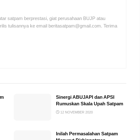
tar satpam berprestasi, giat perusahaan BUJP atau
ilis tulisannya ke email beritasatpam@gmail.com. Terima
am
Sinergi ABUJAPI dan APSI
Rumuskan Skala Upah Satpam
12 NOVEMBER 2020
Inilah Permasalahan Satpam