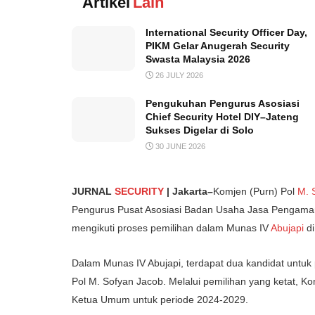
Artikel
Lain
International Security Officer Day,
PIKM Gelar Anugerah Security
Swasta Malaysia 2026
26 JULY 2026
Pengukuhan Pengurus Asosiasi
Chief Security Hotel DIY–Jateng
Sukses Digelar di Solo
30 JUNE 2026
JURNAL
SECURITY
| Jakarta–
Komjen (Purn) Pol
M. 
Pengurus Pusat Asosiasi Badan Usaha Jasa Pengama
mengikuti proses pemilihan dalam Munas IV
Abujapi
di
Dalam Munas IV Abujapi, terdapat dua kandidat untu
Pol M. Sofyan Jacob. Melalui pemilihan yang ketat, Ko
Ketua Umum untuk periode 2024-2029.