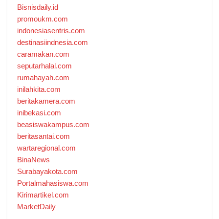
Bisnisdaily.id
promoukm.com
indonesiasentris.com
destinasiindnesia.com
caramakan.com
seputarhalal.com
rumahayah.com
inilahkita.com
beritakamera.com
inibekasi.com
beasiswakampus.com
beritasantai.com
wartaregional.com
BinaNews
Surabayakota.com
Portalmahasiswa.com
Kirimartikel.com
MarketDaily