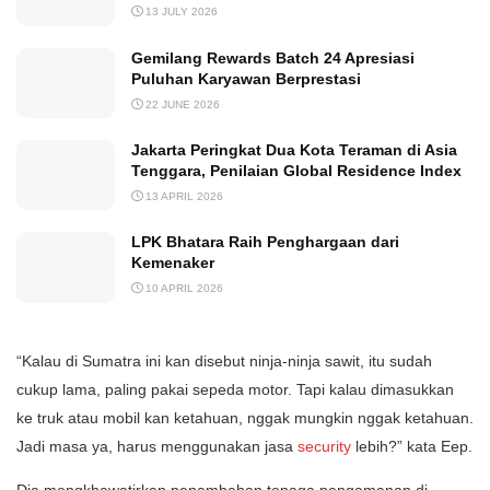
13 JULY 2026
Gemilang Rewards Batch 24 Apresiasi
Puluhan Karyawan Berprestasi
22 JUNE 2026
Jakarta Peringkat Dua Kota Teraman di Asia
Tenggara, Penilaian Global Residence Index
13 APRIL 2026
LPK Bhatara Raih Penghargaan dari
Kemenaker
10 APRIL 2026
“Kalau di Sumatra ini kan disebut ninja-ninja sawit, itu sudah
cukup lama, paling pakai sepeda motor. Tapi kalau dimasukkan
ke truk atau mobil kan ketahuan, nggak mungkin nggak ketahuan.
Jadi masa ya, harus menggunakan jasa
security
lebih?” kata Eep.
Dia mengkhawatirkan penambahan tenaga pengamanan di