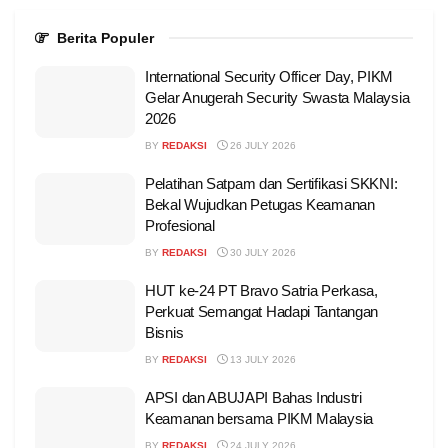
Berita Populer
International Security Officer Day, PIKM
Gelar Anugerah Security Swasta Malaysia
2026
BY
REDAKSI
26 JULY 2026
Pelatihan Satpam dan Sertifikasi SKKNI:
Bekal Wujudkan Petugas Keamanan
Profesional
BY
REDAKSI
30 JULY 2026
HUT ke-24 PT Bravo Satria Perkasa,
Perkuat Semangat Hadapi Tantangan
Bisnis
BY
REDAKSI
13 JULY 2026
APSI dan ABUJAPI Bahas Industri
Keamanan bersama PIKM Malaysia
BY
REDAKSI
24 JULY 2026