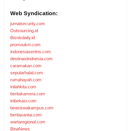
Web Syndication:
jurnalsecurity.com
Outsourcing.id
Bisnisdaily.id
promoukm.com
indonesiasentris.com
destinasiindnesia.com
caramakan.com
seputarhalal.com
rumahayah.com
inilahkita.com
beritakamera.com
inibekasi.com
beasiswakampus.com
beritasantai.com
wartaregional.com
BinaNews