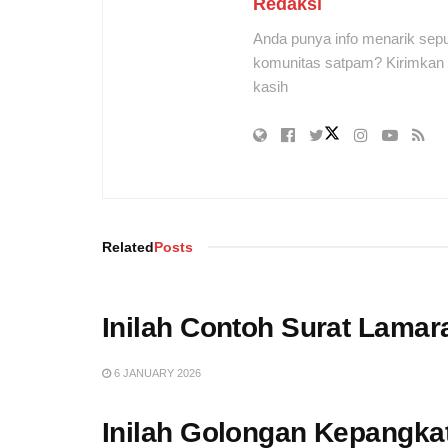
Redaksi
Anda punya info menarik sepu
komunitas satpam? Kirimkan r
kasih
Related
Posts
Inilah Contoh Surat Lama
6 JANUARY 2026
Inilah Golongan Kepangka