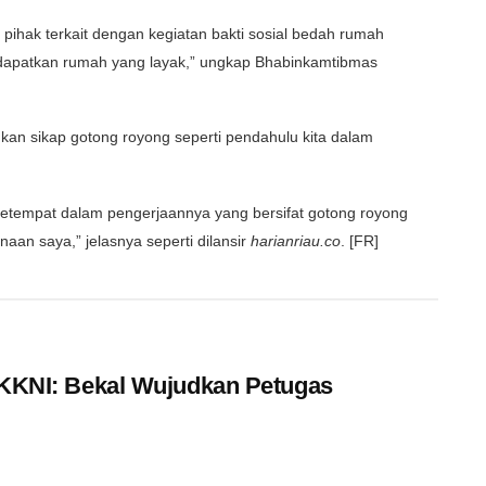
n pihak terkait dengan kegiatan bakti sosial bedah rumah
apatkan rumah yang layak,” ungkap Bhabinkamtibmas
n sikap gotong royong seperti pendahulu kita dalam
t setempat dalam pengerjaannya yang bersifat gotong royong
naan saya,” jelasnya seperti dilansir
harianriau.co
. [FR]
 SKKNI: Bekal Wujudkan Petugas