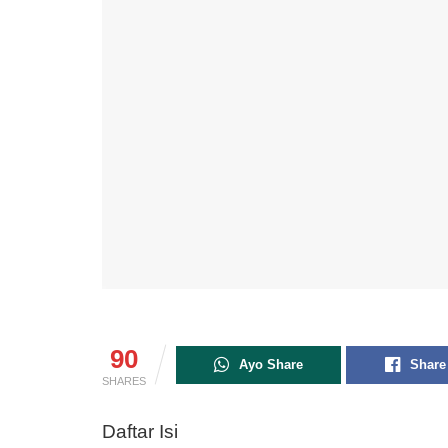
90
Ayo Share
Share
SHARES
Daftar Isi