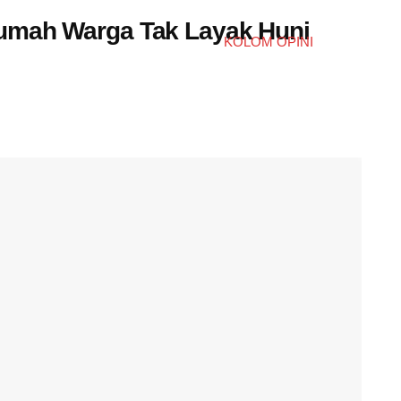
umah Warga Tak Layak Huni
KOLOM OPINI