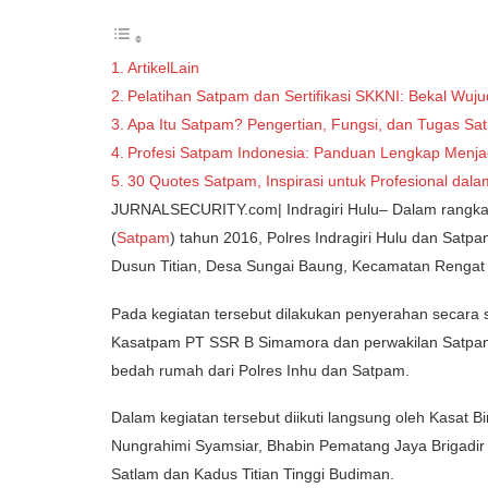
ArtikelLain
Pelatihan Satpam dan Sertifikasi SKKNI: Bekal Wu
Apa Itu Satpam? Pengertian, Fungsi, dan Tugas Sat
Profesi Satpam Indonesia: Panduan Lengkap Menjad
30 Quotes Satpam, Inspirasi untuk Profesional da
JURNALSECURITY.com| Indragiri Hulu– Dalam rangk
(
Satpam
) tahun 2016, Polres Indragiri Hulu dan Satp
Dusun Titian, Desa Sungai Baung, Kecamatan Rengat 
Pada kegiatan tersebut dilakukan penyerahan secara
Kasatpam PT SSR B Simamora dan perwakilan Satpam
bedah rumah dari Polres Inhu dan Satpam.
Dalam kegiatan tersebut diikuti langsung oleh Kasat
Nungrahimi Syamsiar, Bhabin Pematang Jaya Brigadir 
Satlam dan Kadus Titian Tinggi Budiman.