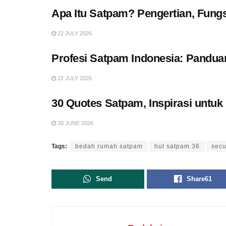
Apa Itu Satpam? Pengertian, Fungs
22 JULY 2026
Profesi Satpam Indonesia: Pandua
22 JULY 2026
30 Quotes Satpam, Inspirasi untu
30 JUNE 2026
Tags:
bedah rumah satpam
hut satpam 36
secu
Send
Share
61