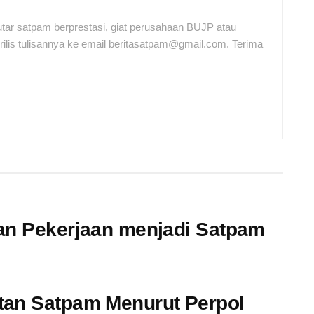
tar satpam berprestasi, giat perusahaan BUJP atau
ilis tulisannya ke email beritasatpam@gmail.com. Terima
ran Pekerjaan menjadi Satpam
tan Satpam Menurut Perpol