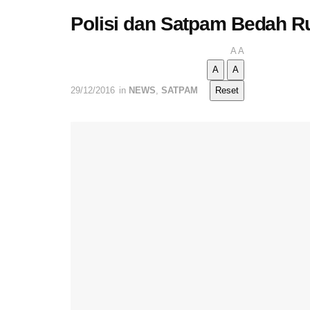
Polisi dan Satpam Bedah R
A
A
A
A
29/12/2016
in
NEWS
,
SATPAM
Reset