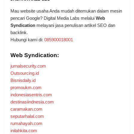
Mau website usaha Anda mudah ditemukan dalam mesin
pencari Google? Digital Media Labs melalui
Web
Syndication
melayani jasa penulisan artikel SEO dan
backlink.
Hubungi kami di:
085900018001
Web Syndication:
jurnalsecurity.com
Outsourcing.id
Bisnisdaily.id
promoukm.com
indonesiasentris.com
destinasiindnesia.com
caramakan.com
seputarhalal.com
rumahayah.com
inilahkita.com