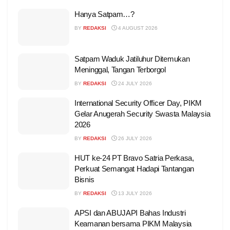
Hanya Satpam…?
BY
REDAKSI
4 AUGUST 2026
Satpam Waduk Jatiluhur Ditemukan
Meninggal, Tangan Terborgol
BY
REDAKSI
24 JULY 2026
International Security Officer Day, PIKM
Gelar Anugerah Security Swasta Malaysia
2026
BY
REDAKSI
26 JULY 2026
HUT ke-24 PT Bravo Satria Perkasa,
Perkuat Semangat Hadapi Tantangan
Bisnis
BY
REDAKSI
13 JULY 2026
APSI dan ABUJAPI Bahas Industri
Keamanan bersama PIKM Malaysia