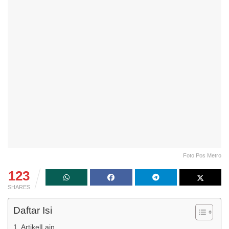
Foto Pos Metro
123
SHARES
Daftar Isi
ArtikelLain