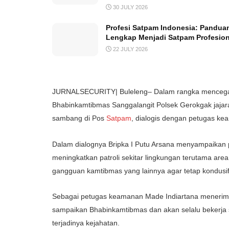
30 JULY 2026
Profesi Satpam Indonesia: Pandua
Lengkap Menjadi Satpam Profesion
22 JULY 2026
JURNALSECURITY| Buleleng– Dalam rangka mencegah t
Bhabinkamtibmas Sanggalangit Polsek Gerokgak jajaran
sambang di Pos
Satpam
, dialogis dengan petugas ke
Dalam dialognya Bripka I Putu Arsana menyampaikan
meningkatkan patroli sekitar lingkungan terutama are
gangguan kamtibmas yang lainnya agar tetap kondusif 
Sebagai petugas keamanan Made Indiartana menerima
sampaikan Bhabinkamtibmas dan akan selalu bekerj
terjadinya kejahatan.