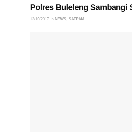
Polres Buleleng Sambangi 
12/10/2017
in
NEWS
,
SATPAM