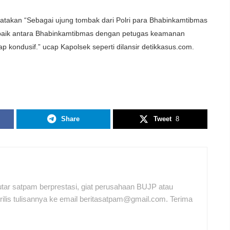
takan “Sebagai ujung tombak dari Polri para Bhabinkamtibmas
g baik antara Bhabinkamtibmas dengan petugas keamanan
kondusif.” ucap Kapolsek seperti dilansir detikkasus.com.
Share
Tweet
8
tar satpam berprestasi, giat perusahaan BUJP atau
ilis tulisannya ke email beritasatpam@gmail.com. Terima