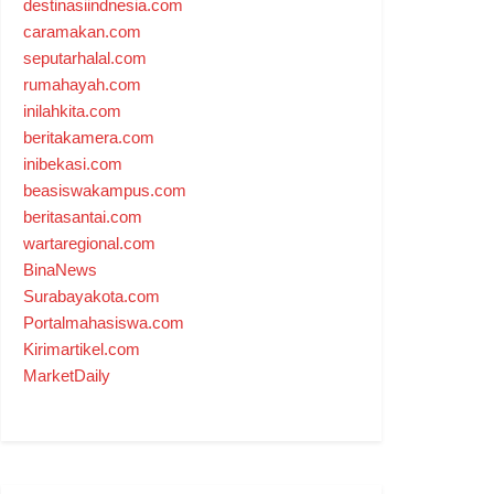
destinasiindnesia.com
caramakan.com
seputarhalal.com
rumahayah.com
inilahkita.com
beritakamera.com
inibekasi.com
beasiswakampus.com
beritasantai.com
wartaregional.com
BinaNews
Surabayakota.com
Portalmahasiswa.com
Kirimartikel.com
MarketDaily