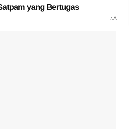
Satpam yang Bertugas
A
A