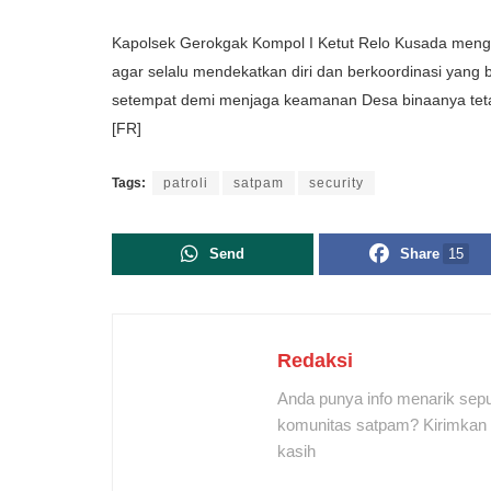
Kapolsek Gerokgak Kompol I Ketut Relo Kusada menga
agar selalu mendekatkan diri dan berkoordinasi yan
setempat demi menjaga keamanan Desa binaanya tetap 
[FR]
Tags:
patroli
satpam
security
Send
Share
15
Redaksi
Anda punya info menarik sepu
komunitas satpam? Kirimkan r
kasih