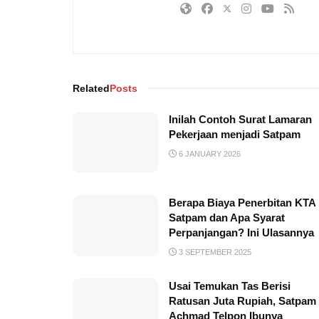
Related
Posts
Inilah Contoh Surat Lamaran
Pekerjaan menjadi Satpam
6 JANUARY 2026
Berapa Biaya Penerbitan KTA
Satpam dan Apa Syarat
Perpanjangan? Ini Ulasannya
3 SEPTEMBER 2025
Usai Temukan Tas Berisi
Ratusan Juta Rupiah, Satpam
Achmad Telpon Ibunya