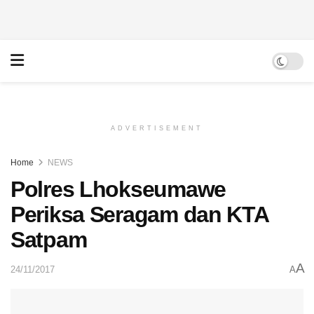
ADVERTISEMENT
Home
NEWS
Polres Lhokseumawe
Periksa Seragam dan KTA
Satpam
A
24/11/2017
A