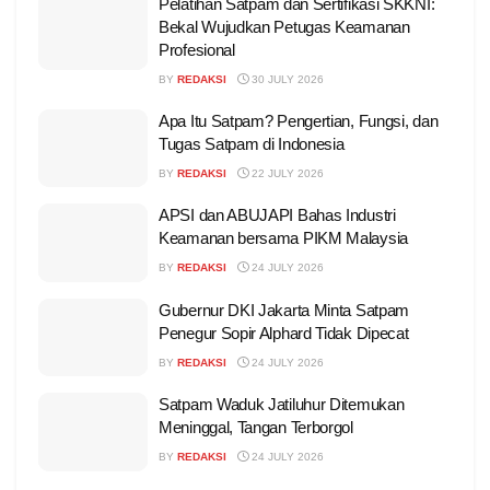
Pelatihan Satpam dan Sertifikasi SKKNI:
Bekal Wujudkan Petugas Keamanan
Profesional
BY
REDAKSI
30 JULY 2026
Apa Itu Satpam? Pengertian, Fungsi, dan
Tugas Satpam di Indonesia
BY
REDAKSI
22 JULY 2026
APSI dan ABUJAPI Bahas Industri
Keamanan bersama PIKM Malaysia
BY
REDAKSI
24 JULY 2026
Gubernur DKI Jakarta Minta Satpam
Penegur Sopir Alphard Tidak Dipecat
BY
REDAKSI
24 JULY 2026
Satpam Waduk Jatiluhur Ditemukan
Meninggal, Tangan Terborgol
BY
REDAKSI
24 JULY 2026