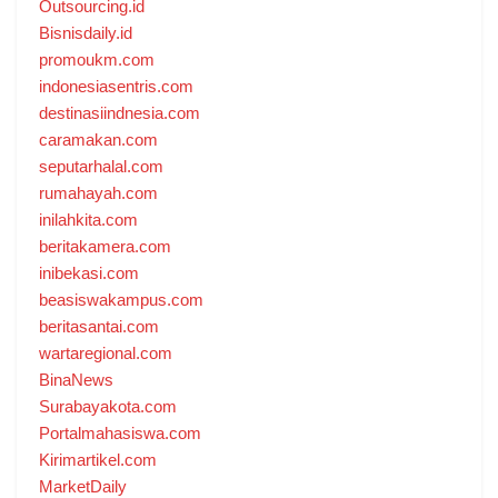
Outsourcing.id
Bisnisdaily.id
promoukm.com
indonesiasentris.com
destinasiindnesia.com
caramakan.com
seputarhalal.com
rumahayah.com
inilahkita.com
beritakamera.com
inibekasi.com
beasiswakampus.com
beritasantai.com
wartaregional.com
BinaNews
Surabayakota.com
Portalmahasiswa.com
Kirimartikel.com
MarketDaily