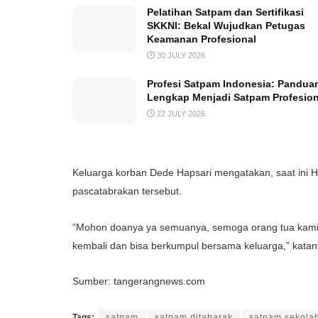
Pelatihan Satpam dan Sertifikasi
SKKNI: Bekal Wujudkan Petugas
Keamanan Profesional
30 JULY 2026
Profesi Satpam Indonesia: Pandua
Lengkap Menjadi Satpam Profesion
22 JULY 2026
Keluarga korban Dede Hapsari mengatakan, saat ini H
pascatabrakan tersebut.
“Mohon doanya ya semuanya, semoga orang tua kami b
kembali dan bisa berkumpul bersama keluarga,” katanya
Sumber: tangerangnews.com
Tags:
satpam
satpam ditabarak
satpam sekola