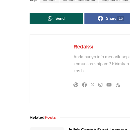
Send
Share
16
Redaksi
Anda punya info menarik sepu
komunitas satpam? Kirimkan r
kasih
Related
Posts
Inilah Contoh Surat Lamaran