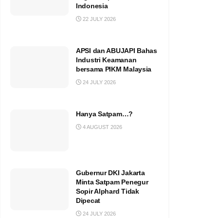
Indonesia
22 JULY 2026
APSI dan ABUJAPI Bahas
Industri Keamanan
bersama PIKM Malaysia
24 JULY 2026
Hanya Satpam…?
4 AUGUST 2026
Gubernur DKI Jakarta
Minta Satpam Penegur
Sopir Alphard Tidak
Dipecat
24 JULY 2026