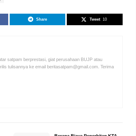
Share
Tweet
10
tar satpam berprestasi, giat perusahaan BUJP atau
ilis tulisannya ke email beritasatpam@gmail.com. Terima
Berapa Biaya Penerbitan KTA