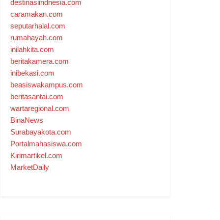
destinasiindnesia.com
caramakan.com
seputarhalal.com
rumahayah.com
inilahkita.com
beritakamera.com
inibekasi.com
beasiswakampus.com
beritasantai.com
wartaregional.com
BinaNews
Surabayakota.com
Portalmahasiswa.com
Kirimartikel.com
MarketDaily