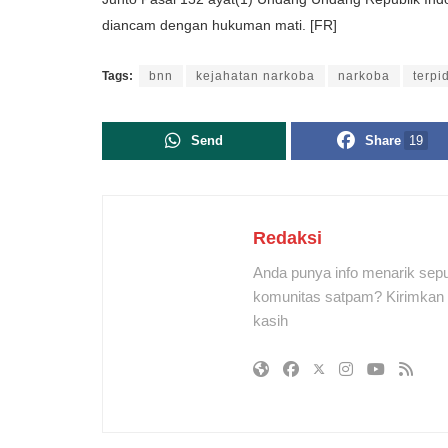
diancam dengan hukuman mati. [FR]
Tags:
bnn
kejahatan narkoba
narkoba
terpi
Send
Share
19
Redaksi
Anda punya info menarik sepu
komunitas satpam? Kirimkan r
kasih