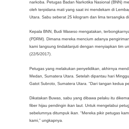
narkoba. Petugas Badan Narkotika Nasional (BNN) me
oleh terpidana mati yang saat ini mendekam di Lem
Utara. Sabu seberat 25 kilogram dan lima tersangka 
Kepala BNN, Budi Waseso mengatakan, terbongkarnya k
(PDRM). Dimana mereka mencium adanya pengiriman sa
kami langsung tindaklanjuti dengan menyiapkan tim un
(22/5/2017).
Petugas yang melakukan penyelidikan, akhirnya menda
Medan, Sumatera Utara. Setelah dipantau hari Minggu
Gatot Subroto, Sumatera Utara. “Dari tangan kedua pe
Dikatakan Buwas, sabu yang dibawa pelaku itu dikema
fiber hijau pendingin ikan laut. Untuk mengelabui petu
sebelumnya ditumpuk ikan. “Mereka pikir petugas ka
kami,” ungkapnya.