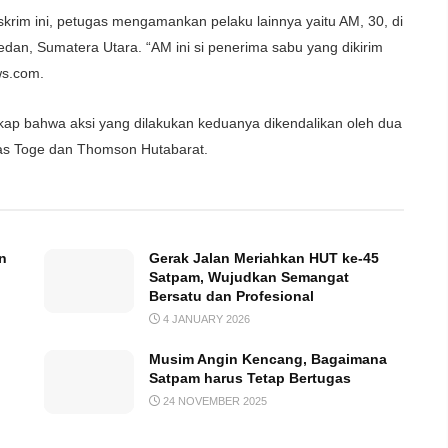
krim ini, petugas mengamankan pelaku lainnya yaitu AM, 30, di
dan, Sumatera Utara. “AM ini si penerima sabu yang dikirim
ws.com.
kap bahwa aksi yang dilakukan keduanya dikendalikan oleh dua
ias Toge dan Thomson Hutabarat.
n
Gerak Jalan Meriahkan HUT ke-45
Satpam, Wujudkan Semangat
Bersatu dan Profesional
4 JANUARY 2026
Musim Angin Kencang, Bagaimana
Satpam harus Tetap Bertugas
24 NOVEMBER 2025