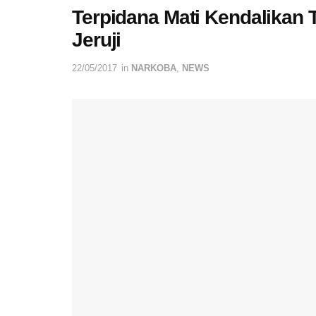
Terpidana Mati Kendalikan T
Jeruji
22/05/2017
in
NARKOBA
,
NEWS