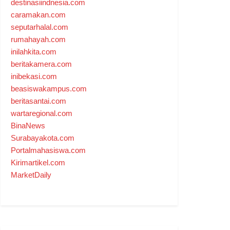
destinasiindnesia.com
caramakan.com
seputarhalal.com
rumahayah.com
inilahkita.com
beritakamera.com
inibekasi.com
beasiswakampus.com
beritasantai.com
wartaregional.com
BinaNews
Surabayakota.com
Portalmahasiswa.com
Kirimartikel.com
MarketDaily