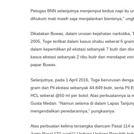
Petugas BNN selanjutnya menjemput kedua napi itu unt
dihukum mati masih saja menjalankan bisnisnya,” un
Dikatakan Buwas, dalam urusan kejahatan narkotika, 
2005, Toge terlibat dalam kasus shabu seberat 6 gram 
dalam kepemilikan pil ekstasi sebanyak 7 butir dan di
kasus ekstasi sebanyak 2 ribu butir dan mendapat voni
papar Buwas.
Selanjutnya, pada 1 April 2016, Toge berurusan deng
gram dan Pil ekstasi sebanyak 44.849 butir, serta Pil
HCL seberat @50 ml per botol. Atas perbuatannya ia m
Gusta Medan. “Namun selama di dalam Lapas Tanjung
mengendalikan peredarannya,” pungkasnya.
Atas perbuatan kelima tersangka diancam Pasal 114 ay
Junto Pasal 132 ayat(1) Undang Undang Republik Ind