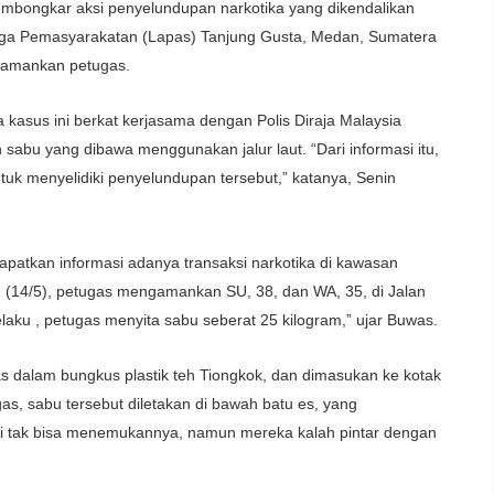
mbongkar aksi penyelundupan narkotika yang dikendalikan
baga Pemasyarakatan (Lapas) Tanjung Gusta, Medan, Sumatera
diamankan petugas.
asus ini berkat kerjasama dengan Polis Diraja Malaysia
bu yang dibawa menggunakan jalur laut. “Dari informasi itu,
tuk menyelidiki penyelundupan tersebut,” katanya, Senin
patkan informasi adanya transaksi narkotika di kawasan
 (14/5), petugas mengamankan SU, 38, dan WA, 35, di Jalan
laku , petugas menyita sabu seberat 25 kilogram,” ujar Buwas.
s dalam bungkus plastik teh Tiongkok, dan dimasukan ke kotak
gas, sabu tersebut diletakan di bawah batu es, yang
mi tak bisa menemukannya, namun mereka kalah pintar dengan