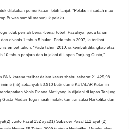
uk dilakukan pemeriksaan lebih lanjut. “Pelaku ini sudah mau
gkap Buwas sambil menunjuk pelaku.
Toge tidak pernah benar-benar tobat. Pasalnya, pada tahun
dan divonis 1 tahun 5 bulan. Pada tahun 2007, ia terlibat
vonis empat tahun. “Pada tahun 2010, ia kembali ditangkap atas
s 10 tahun penjara dan ia jalani di Lapas Tanjung Gusta,”
an BNN karena terlibat dalam kasus shabu seberat 21.425,98
 Erimin 5 (h5) sebanyak 53.910 butir dan 5 KETALAR Ketamin
endapatkan Vonis Pidana Mati yang ia dijalani di lapas Tanjung
 Gusta Medan Toge masih melakukan transaksi Narkotika dan
at(2) Junto Pasal 132 ayat(1) Subsider Pasal 112 ayat (2)
onesia Nomor 35 Tahun 2009 tentang Narkotika. Mereka akan