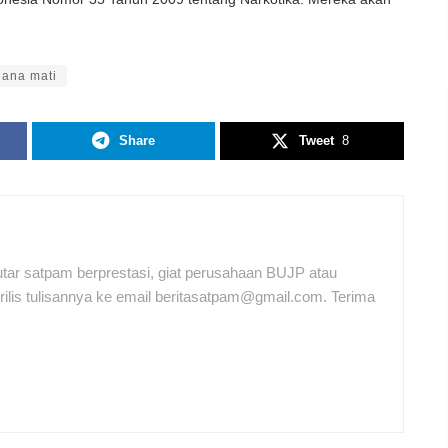
dana mati
Share
Tweet
8
tar satpam berprestasi, giat perusahaan BUJP atau
ilis tulisannya ke email beritasatpam@gmail.com. Terima