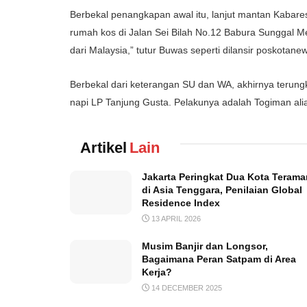
Berbekal penangkapan awal itu, lanjut mantan Kabares
rumah kos di Jalan Sei Bilah No.12 Babura Sunggal Me
dari Malaysia,” tutur Buwas seperti dilansir poskotane
Berbekal dari keterangan SU dan WA, akhirnya terung
napi LP Tanjung Gusta. Pelakunya adalah Togiman al
Artikel
Lain
Jakarta Peringkat Dua Kota Terama
di Asia Tenggara, Penilaian Global
Residence Index
13 APRIL 2026
Musim Banjir dan Longsor,
Bagaimana Peran Satpam di Area
Kerja?
14 DECEMBER 2025