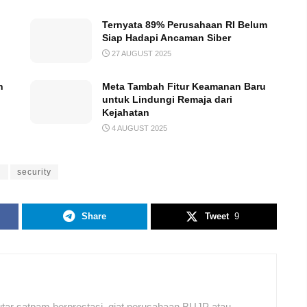
Ternyata 89% Perusahaan RI Belum
Siap Hadapi Ancaman Siber
27 AUGUST 2025
h
Meta Tambah Fitur Keamanan Baru
untuk Lindungi Remaja dari
Kejahatan
4 AUGUST 2025
n
security
Share
Tweet
9
tar satpam berprestasi, giat perusahaan BUJP atau