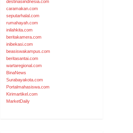
destinasiindnesia.com
caramakan.com
seputarhalal.com
rumahayah.com
inilahkita.com
beritakamera.com
inibekasi.com
beasiswakampus.com
beritasantai.com
wartaregional.com
BinaNews
Surabayakota.com
Portalmahasiswa.com
Kirimartikel.com
MarketDaily