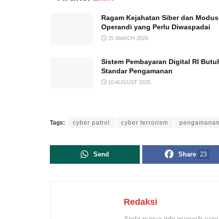
Ragam Kejahatan Siber dan Modus
Operandi yang Perlu Diwaspadai
25 MARCH 2026
Sistem Pembayaran Digital RI Butu
Standar Pengamanan
10 AUGUST 2025
Tags:
cyber patrol
cyber terrorism
pengamana
Send
Share
23
Redaksi
Anda punya info menarik sepu