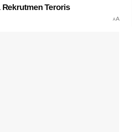
a Rekrutmen Teroris
A
A