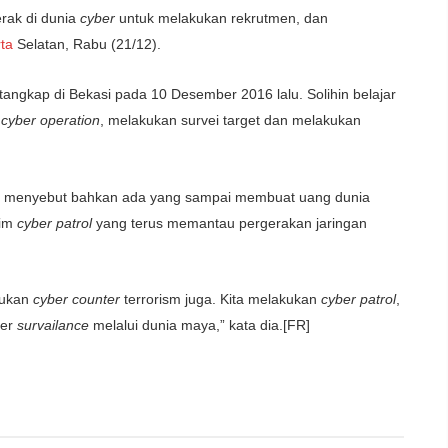
gerak di dunia
cyber
untuk melakukan rekrutmen, dan
ta
Selatan, Rabu (21/12).
itangkap di Bekasi pada 10 Desember 2016 lalu. Solihin belajar
t
cyber operation
, melakukan survei target dan melakukan
Tito menyebut bahkan ada yang sampai membuat uang dunia
tim
cyber patrol
yang terus memantau pergerakan jaringan
kukan
cyber counter
terrorism juga. Kita melakukan
cyber patrol
,
ber
survailance
melalui dunia maya,” kata dia.[FR]