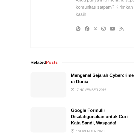
komunitas satpam? Kirimkan r
kasih
Related
Posts
Mengenal Sejarah Cybercrime
di Dunia
17 NOVEMBER 2016
Google Formulir
Disalahgunakan untuk Curi
Kata Sandi, Waspada!
7 NOVEMBER 2020