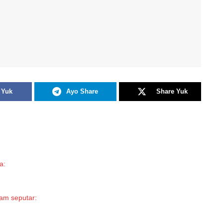
 Yuk
Ayo Share
Share Yuk
a:
aham seputar: