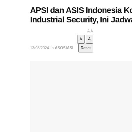
APSI dan ASIS Indonesia Ko
Industrial Security, Ini Jad
A
A
A
A
13/08/2024
in
ASOSIASI
Reset