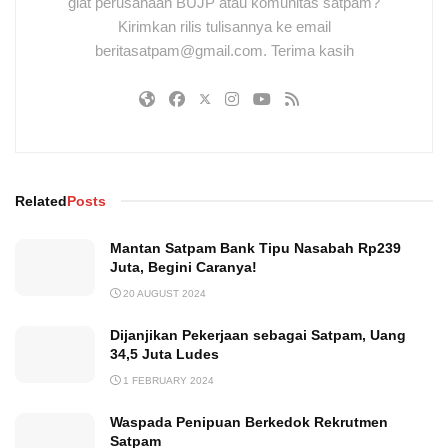
giat perusahaan BUJP atau komunitas satpam?
Kirimkan rilis tulisannya ke email
beritasatpam@gmail.com. Terima kasih
Related
Posts
Mantan Satpam Bank Tipu Nasabah Rp239
Juta, Begini Caranya!
20 AUGUST 2024
Dijanjikan Pekerjaan sebagai Satpam, Uang
34,5 Juta Ludes
1 FEBRUARY 2024
Waspada Penipuan Berkedok Rekrutmen
Satpam