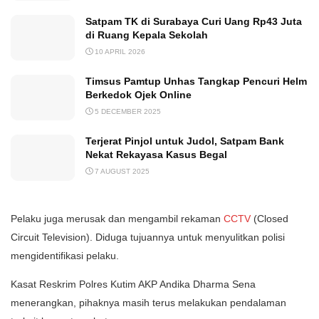
Satpam TK di Surabaya Curi Uang Rp43 Juta
di Ruang Kepala Sekolah
10 APRIL 2026
Timsus Pamtup Unhas Tangkap Pencuri Helm
Berkedok Ojek Online
5 DECEMBER 2025
Terjerat Pinjol untuk Judol, Satpam Bank
Nekat Rekayasa Kasus Begal
7 AUGUST 2025
Pelaku juga merusak dan mengambil rekaman
CCTV
(Closed
Circuit Television). Diduga tujuannya untuk menyulitkan polisi
mengidentifikasi pelaku.
Kasat Reskrim Polres Kutim AKP Andika Dharma Sena
menerangkan, pihaknya masih terus melakukan pendalaman