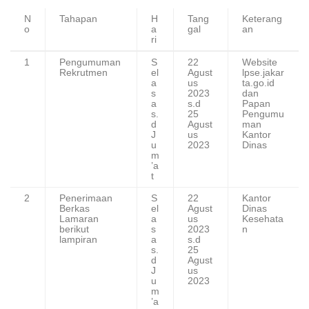
N
Tahapan
H
Tang
Keterang
o
a
gal
an
ri
1
Pengumuman
S
22
Website
Rekrutmen
el
Agust
lpse.jakar
a
us
ta.go.id
s
2023
dan
a
s.d
Papan
s.
25
Pengumu
d
Agust
man
J
us
Kantor
u
2023
Dinas
m
’a
t
2
Penerimaan
S
22
Kantor
Berkas
el
Agust
Dinas
Lamaran
a
us
Kesehata
berikut
s
2023
n
lampiran
a
s.d
s.
25
d
Agust
J
us
u
2023
m
’a