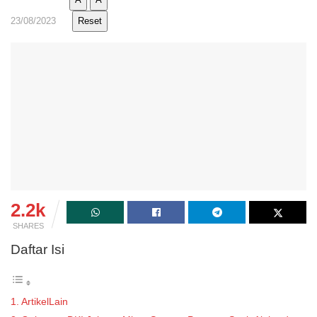
23/08/2023
Reset
2.2k
SHARES
Daftar Isi
ArtikelLain