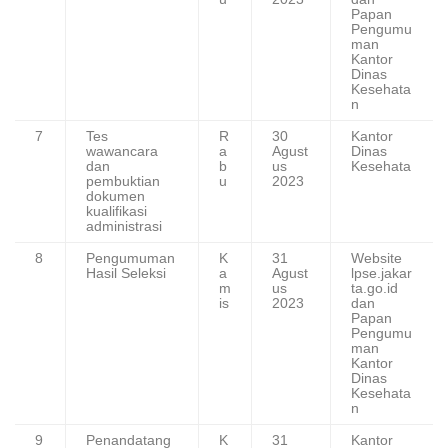
Papan
Pengumu
man
Kantor
Dinas
Kesehata
n
7
Tes
R
30
Kantor
wawancara
a
Agust
Dinas
dan
b
us
Kesehata
pembuktian
u
2023
dokumen
kualifikasi
administrasi
8
Pengumuman
K
31
Website
Hasil Seleksi
a
Agust
lpse.jakar
m
us
ta.go.id
is
2023
dan
Papan
Pengumu
man
Kantor
Dinas
Kesehata
n
9
Penandatang
K
31
Kantor