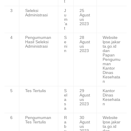
t
3
Seleksi
J
25
Administrasi
u
Agust
m
us
’a
2023
t
4
Pengumuman
S
28
Website
Hasil Seleksi
e
Agust
lpse.jakar
Administrasi
ni
us
ta.go.id
n
2023
dan
Papan
Pengumu
man
Kantor
Dinas
Kesehata
n
5
Tes Tertulis
S
29
Kantor
el
Agust
Dinas
a
us
Kesehata
s
2023
n
a
6
Pengumuman
R
30
Website
Tes Tertulis
a
Agust
lpse.jakar
b
us
ta.go.id
u
2023
dan