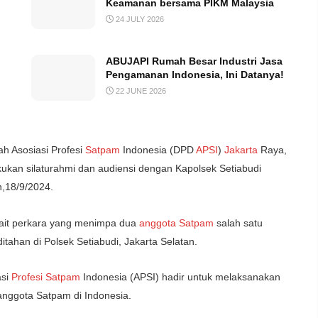
Keamanan bersama PIKM Malaysia
24 JULY 2026
ABUJAPI Rumah Besar Industri Jasa
Pengamanan Indonesia, Ini Datanya!
22 JUNE 2026
h Asosiasi Profesi
Satpam
Indonesia (DPD
APSI
)
Jakarta
Raya,
kukan silaturahmi dan audiensi dengan Kapolsek Setiabudi
n,18/9/2024.
rkait perkara yang menimpa dua
anggota Satpam
salah satu
tahan di Polsek Setiabudi, Jakarta Selatan.
asi
Profesi Satpam
Indonesia (APSI) hadir untuk melaksanakan
anggota Satpam di Indonesia.