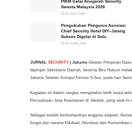
PIKM Gelar Anugerah Security
Swasta Malaysia 2026
26 JULY 2026
Pengukuhan Pengurus Asosiasi
Chief Security Hotel DIY–Jateng
Sukses Digelar di Solo
30 JUNE 2026
JURNAL
SECURITY
| Jakarta–
Dewan Pimpinan Daera
dipimpin Sekretaris Daerah, beserta Biro Hukum mela
Jakarta Selatan Kompol Firman S.Sos, pada hari Seni
Kegiatan ini dalam rangka mengetahui lebih lanjut te
Perusahaan Jasa Keamanan di Jakarta, yang saat ini di
Sebagai wadah berkumpulnya anggota satpam, Asosi
fungsi dan sarana Edukasi, Advokasi dan Komunikasi 