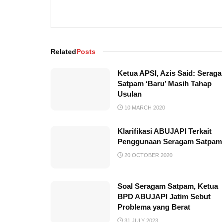
Related
Posts
Ketua APSI, Azis Said: Serag
Satpam ‘Baru’ Masih Tahap
Usulan
10 MARCH 2020
Klarifikasi ABUJAPI Terkait
Penggunaan Seragam Satpam
20 OCTOBER 2020
Soal Seragam Satpam, Ketua
BPD ABUJAPI Jatim Sebut
Problema yang Berat
31 JULY 2023