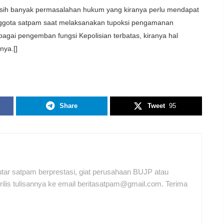
sih banyak permasalahan hukum yang kiranya perlu mendapat
nggota satpam saat melaksanakan tupoksi pengamanan
gai pengemban fungsi Kepolisian terbatas, kiranya hal
nya.[]
Share
Tweet
95
tar satpam berprestasi, giat perusahaan BUJP atau
ilis tulisannya ke email beritasatpam@gmail.com. Terima