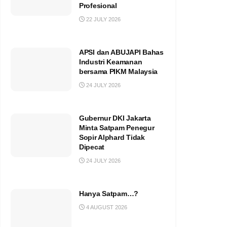
Profesional
22 JULY 2026
APSI dan ABUJAPI Bahas
Industri Keamanan
bersama PIKM Malaysia
24 JULY 2026
Gubernur DKI Jakarta
Minta Satpam Penegur
Sopir Alphard Tidak
Dipecat
24 JULY 2026
Hanya Satpam…?
4 AUGUST 2026