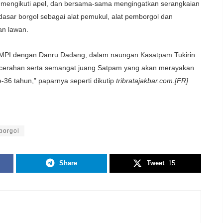
engikuti apel, dan bersama-sama mengingatkan serangkaian
n dasar borgol sebagai alat pemukul, alat pemborgol dan
an lawan.
T. AMPI dengan Danru Dadang, dalam naungan Kasatpam Tukirin.
cerahan serta semangat juang Satpam yang akan merayakan
36 tahun,” paparnya seperti dikutip
tribratajakbar.com.[FR]
 borgol
Share
Tweet
15