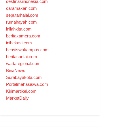
destinasiindnesia.com
caramakan.com
seputarhalal.com
rumahayah.com
inilahkita.com
beritakamera.com
inibekasi.com
beasiswakampus.com
beritasantai.com
wartaregional.com
BinaNews
Surabayakota.com
Portalmahasiswa.com
Kirimartikel.com
MarketDaily