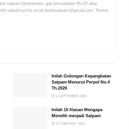
tar satpam berprestasi, giat perusahaan BUJP atau
ilis tulisannya ke email beritasatpam@gmail.com. Terima
Inilah Golongan Kepangkatan
Satpam Menurut Perpol No.4
Th.2020
11 SEPTEMBER 2020
Inilah 10 Alasan Mengapa
Memilih menjadi Satpam
27 FEBRUARY 2024