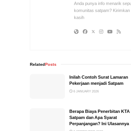
Anda punya info menarik sepu
komunitas satpam? Kirimkan r
kasih
Related
Posts
Inilah Contoh Surat Lamaran
Pekerjaan menjadi Satpam
6 JANUARY 2026
Berapa Biaya Penerbitan KTA
Satpam dan Apa Syarat
Perpanjangan? Ini Ulasannya