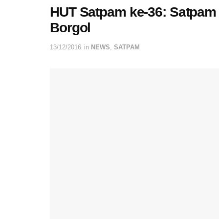
HUT Satpam ke-36: Satpam 
Borgol
13/12/2016
in
NEWS
,
SATPAM