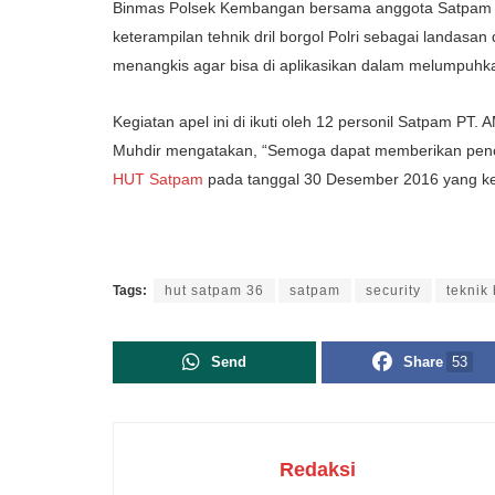
Binmas Polsek Kembangan bersama anggota Satpam m
keterampilan tehnik dril borgol Polri sebagai landasa
menangkis agar bisa di aplikasikan dalam melumpuhk
Kegiatan apel ini di ikuti oleh 12 personil Satpam P
Muhdir mengatakan, “Semoga dapat memberikan pen
HUT Satpam
pada tanggal 30 Desember 2016 yang ke-
Tags:
hut satpam 36
satpam
security
teknik
Send
Share
53
Redaksi