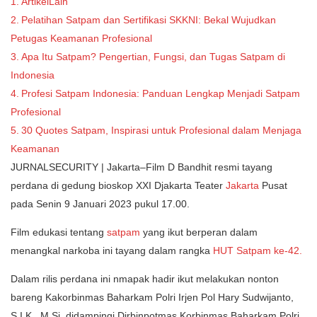
ArtikelLain
Pelatihan Satpam dan Sertifikasi SKKNI: Bekal Wujudkan
Petugas Keamanan Profesional
Apa Itu Satpam? Pengertian, Fungsi, dan Tugas Satpam di
Indonesia
Profesi Satpam Indonesia: Panduan Lengkap Menjadi Satpam
Profesional
30 Quotes Satpam, Inspirasi untuk Profesional dalam Menjaga
Keamanan
JURNALSECURITY | Jakarta–Film D Bandhit resmi tayang
perdana di gedung bioskop XXI Djakarta Teater
Jakarta
Pusat
pada Senin 9 Januari 2023 pukul 17.00.
Film edukasi tentang
satpam
yang ikut berperan dalam
menangkal narkoba ini tayang dalam rangka
HUT Satpam ke-42.
Dalam rilis perdana ini nmapak hadir ikut melakukan nonton
bareng Kakorbinmas Baharkam Polri Irjen Pol Hary Sudwijanto,
S.I.K., M.Si. didampingi Dirbinpotmas Korbinmas Baharkam Polri