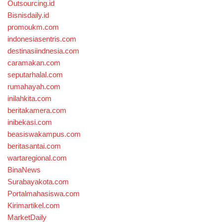
Outsourcing.id
Bisnisdaily.id
promoukm.com
indonesiasentris.com
destinasiindnesia.com
caramakan.com
seputarhalal.com
rumahayah.com
inilahkita.com
beritakamera.com
inibekasi.com
beasiswakampus.com
beritasantai.com
wartaregional.com
BinaNews
Surabayakota.com
Portalmahasiswa.com
Kirimartikel.com
MarketDaily