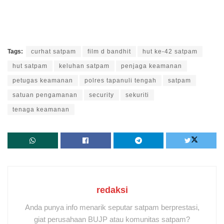
Tags:
curhat satpam
film d bandhit
hut ke-42 satpam
hut satpam
keluhan satpam
penjaga keamanan
petugas keamanan
polres tapanuli tengah
satpam
satuan pengamanan
security
sekuriti
tenaga keamanan
redaksi
Anda punya info menarik seputar satpam berprestasi,
giat perusahaan BUJP atau komunitas satpam?