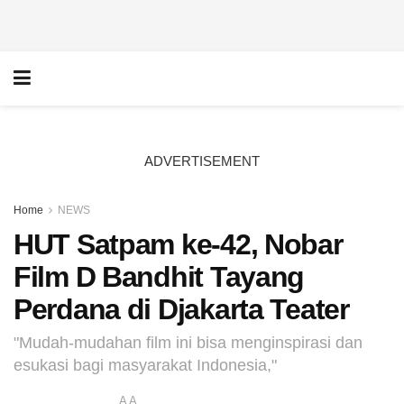
ADVERTISEMENT
Home
NEWS
HUT Satpam ke-42, Nobar
Film D Bandhit Tayang
Perdana di Djakarta Teater
"Mudah-mudahan film ini bisa menginspirasi dan
esukasi bagi masyarakat Indonesia,"
A
A