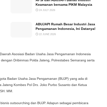
APSI dan ABUJAPI Bahas Industri
Keamanan bersama PIKM Malaysia
24 JULY 2026
ABUJAPI Rumah Besar Industri Jasa
Pengamanan Indonesia, Ini Datanya!
22 JUNE 2026
erah Asosiasi Badan Usaha Jasa Pengamanan Indonesia
al dengan Dribinmas Polda Jateng, Polrestabes Semarang serta
50 anggota Badan Usaha Jasa Pengamanan (BUJP) yang ada di
da Jateng Kombes Pol Drs. Joko Purbo Susanto dan Ketua
 SH. MM.
bisnis outsourching dan BUJP. Adapun sebagai pembicara