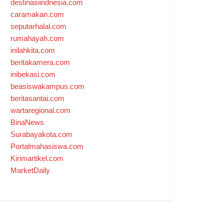
destinasiindnesia.com
caramakan.com
seputarhalal.com
rumahayah.com
inilahkita.com
beritakamera.com
inibekasi.com
beasiswakampus.com
beritasantai.com
wartaregional.com
BinaNews
Surabayakota.com
Portalmahasiswa.com
Kirimartikel.com
MarketDaily