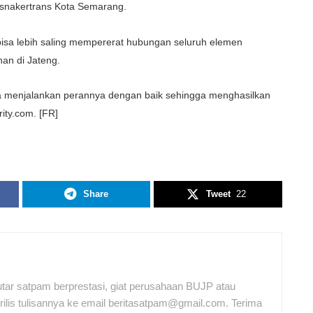
snakertrans Kota Semarang.
 bisa lebih saling mempererat hubungan seluruh elemen
an di Jateng.
a menjalankan perannya dengan baik sehingga menghasilkan
ity.com. [FR]
Share
Tweet
22
tar satpam berprestasi, giat perusahaan BUJP atau
ilis tulisannya ke email beritasatpam@gmail.com. Terima