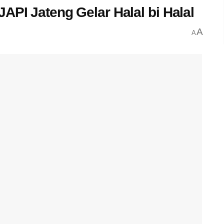
API Jateng Gelar Halal bi Halal
A
A