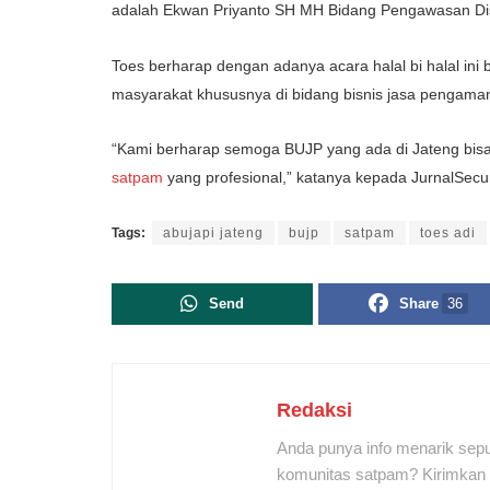
adalah Ekwan Priyanto SH MH Bidang Pengawasan Di
Toes berharap dengan adanya acara halal bi halal ini
masyarakat khususnya di bidang bisnis jasa pengaman
“Kami berharap semoga BUJP yang ada di Jateng bis
satpam
yang profesional,” katanya kepada JurnalSecur
Tags:
abujapi jateng
bujp
satpam
toes adi
Send
Share
36
Redaksi
Anda punya info menarik sepu
komunitas satpam? Kirimkan r