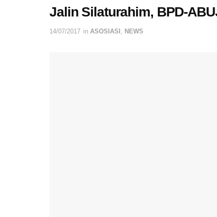
Jalin Silaturahim, BPD-ABUJ
14/07/2017
in
ASOSIASI
,
NEWS