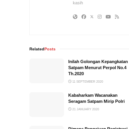
kasih
Related
Posts
Inilah Golongan Kepangkatan
Satpam Menurut Perpol No.4
Th.2020
11 SEPTEMBER 2020
Kabaharkam Wacanakan
Seragam Satpam Mirip Polri
21 JANUARY 2020
Dimana Pengajuan Registrasi