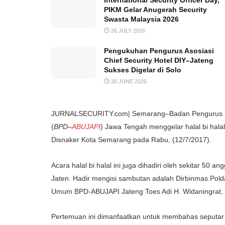
International Security Officer Day,
PIKM Gelar Anugerah Security
Swasta Malaysia 2026
26 JULY 2026
Pengukuhan Pengurus Asosiasi
Chief Security Hotel DIY–Jateng
Sukses Digelar di Solo
30 JUNE 2026
JURNALSECURITY.com| Semarang–Badan Pengurus Da
(
BPD
–
ABUJAPI
) Jawa Tengah menggelar halal bi hal
Disnaker Kota Semarang pada Rabu, (12/7/2017).
Acara halal bi halal ini juga dihadiri oleh sekitar 
Jaten. Hadir mengisi sambutan adalah Dirbinmas Pol
Umum BPD-ABUJAPI Jateng Toes Adi H. Widaningrat,
Pertemuan ini dimanfaatkan untuk membahas seputar 